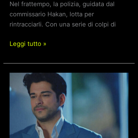
Nel frattempo, la polizia, guidata dal
commissario Hakan, lotta per
rintracciarli. Con una serie di colpi di
Endless
Leggi tutto »
love,
anticipazioni
dal
27
al
31
gennaio
2025:
Zeynep