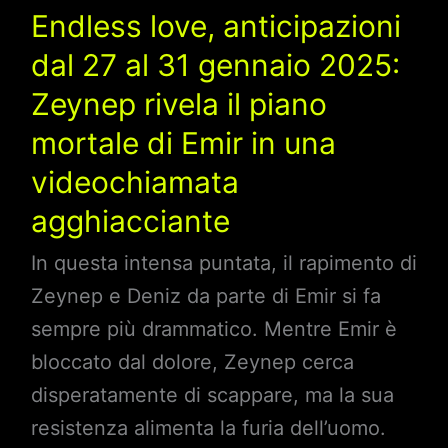
salvo,
Endless love, anticipazioni
Nihan
dal 27 al 31 gennaio 2025:
e
Zeynep rivela il piano
Kemal
mortale di Emir in una
devono
scappare
videochiamata
agghiacciante
In questa intensa puntata, il rapimento di
Zeynep e Deniz da parte di Emir si fa
sempre più drammatico. Mentre Emir è
bloccato dal dolore, Zeynep cerca
disperatamente di scappare, ma la sua
resistenza alimenta la furia dell’uomo.