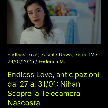
martedì
4
febbraio
ultime
puntate
Endless Love
,
Social
/
News
,
Serie TV
/
24/01/2025
/
Federica M.
Endless Love, anticipazioni
dal 27 al 31/01: Nihan
Scopre la Telecamera
Nascosta