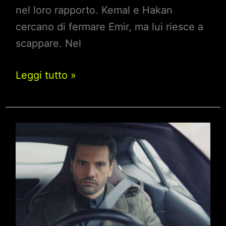
nel loro rapporto. Kemal e Hakan
cercano di fermare Emir, ma lui riesce a
scappare. Nel
Endless
Leggi tutto »
Love
Anticipazioni
21
gennaio
2025:
Emir
costretto
a
dire