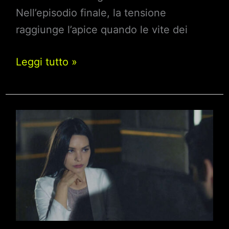
Nell’episodio finale, la tensione
raggiunge l’apice quando le vite dei
Endless
Leggi tutto »
Love,
il
finale:
quando
l’ultima
puntata
della
soap
Mediaset?