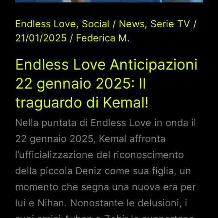
rivela
Endless Love
,
Social
/
News
,
Serie TV
/
il
21/01/2025
/
Federica M.
piano
mortale
Endless Love Anticipazioni
di
22 gennaio 2025: Il
Emir
traguardo di Kemal!
in
Nella puntata di Endless Love in onda il
una
22 gennaio 2025, Kemal affronta
videochiamata
l’ufficializzazione del riconoscimento
agghiacciante
della piccola Deniz come sua figlia, un
momento che segna una nuova era per
lui e Nihan. Nonostante le delusioni, i