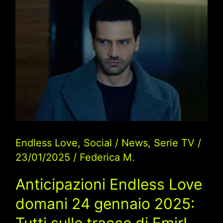
27
al
31/01:
Nihan
Scopre
la
Telecamera
Nascosta
Endless Love
,
Social
/
News
,
Serie TV
/
23/01/2025
/
Federica M.
Anticipazioni Endless Love
domani 24 gennaio 2025:
Tutti sulle tracce di Emir!