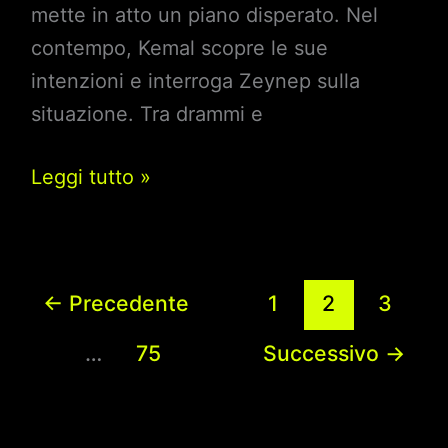
mette in atto un piano disperato. Nel
contempo, Kemal scopre le sue
intenzioni e interroga Zeynep sulla
situazione. Tra drammi e
Endless
Leggi tutto »
Love,
Anticipazioni
20
←
Precedente
1
2
3
gennaio
2025:
…
75
Successivo
→
La
confessione
shock