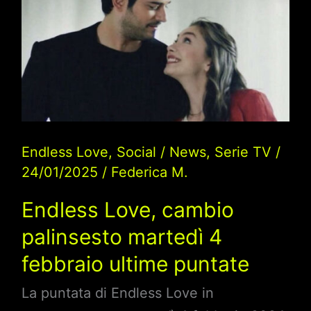
Kemal
o
Deniz?
La
Scelta
Impossibile
di
Endless Love
,
Social
/
News
,
Serie TV
/
Nihan
24/01/2025
/
Federica M.
Endless Love, cambio
palinsesto martedì 4
febbraio ultime puntate
La puntata di Endless Love in