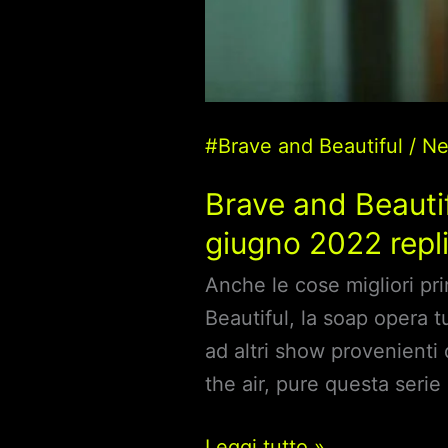
#Brave and Beautiful
/
N
Brave and Beautif
giugno 2022 repli
Anche le cose migliori pr
Beautiful, la soap opera 
ad altri show provenienti 
the air, pure questa serie
Brave
Leggi tutto »