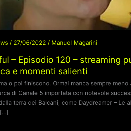
ews
/
27/06/2022
/
Manuel Magarini
ul – Episodio 120 – streaming p
ca e momenti salienti
ima o poi finiscono. Ormai manca sempre meno a
turca di Canale 5 importata con notevole succes
dalla terra dei Balcani, come Daydreamer – Le al
 […]