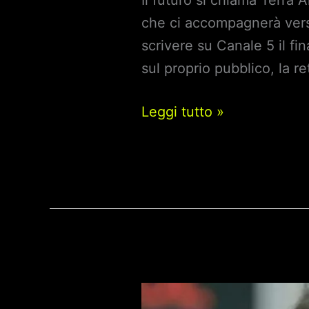
Il futuro si chiama Terra 
che ci accompagnerà vers
scrivere su Canale 5 il fi
sul proprio pubblico, la r
Brave
Leggi tutto »
and
Beautiful
–
Episodio
119
–
streaming
puntata