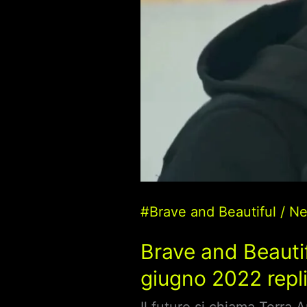
replica
e
momenti
salienti
#Brave and Beautiful
/
N
Brave and Beautif
giugno 2022 repli