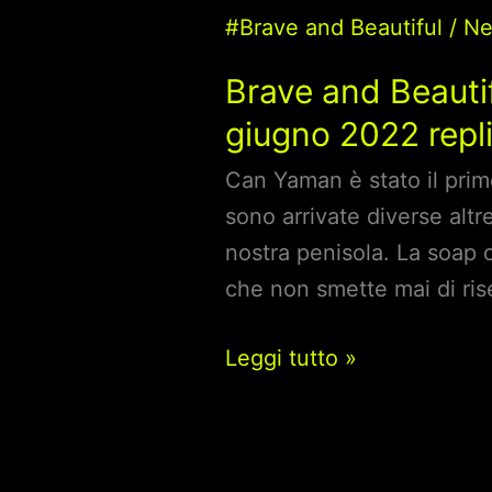
#Brave and Beautiful
/
N
Brave and Beautif
giugno 2022 repli
Can Yaman è stato il primo
sono arrivate diverse altr
nostra penisola. La soap o
che non smette mai di ris
Brave
Leggi tutto »
and
Beautiful
–