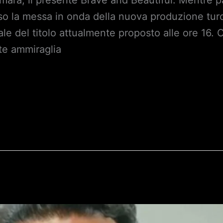
Amara, il presente Brave and Beautiful. Mentre pa
o la messa in onda della nuova produzione turc
nale del titolo attualmente proposto alle ore 16
ete ammiraglia