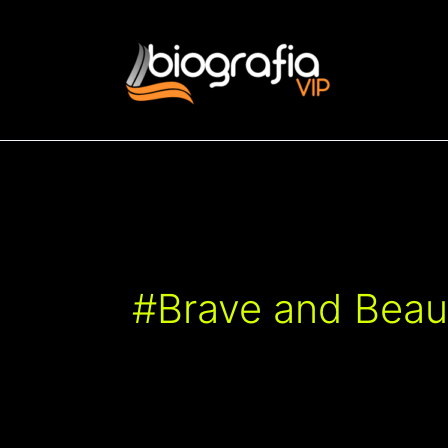
Vai
al
contenuto
#Brave and Beaut