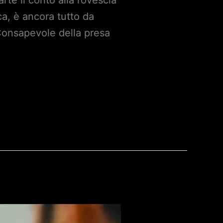
rte il conto alla rovescia
a, è ancora tutto da
. Consapevole della presa