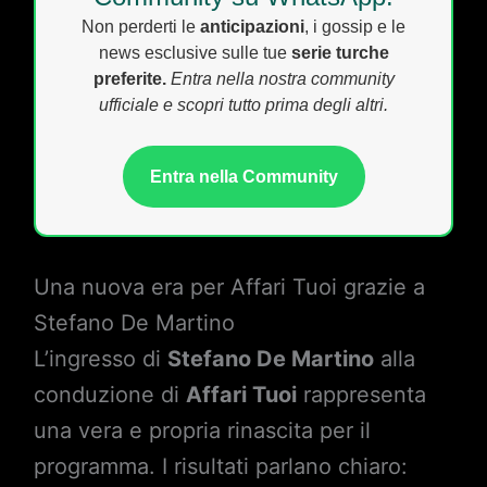
Non perderti le
anticipazioni
, i gossip e le
news esclusive sulle tue
serie turche
preferite.
Entra nella nostra community
ufficiale e scopri tutto prima degli altri.
Entra nella Community
Una nuova era per Affari Tuoi grazie a
Stefano De Martino
L’ingresso di
Stefano De Martino
alla
conduzione di
Affari Tuoi
rappresenta
una vera e propria rinascita per il
programma. I risultati parlano chiaro: