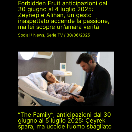
Forbidden Fruit anticipazioni dal
30 giugno al 4 luglio 2025:
Zeynep e Alihan, un gesto
inaspettato accende la passione,
ma lei scopre un’amara verità
Social
/
News
,
Serie TV
/
30/06/2025
“The Family”, anticipazioni dal 30
giugno al 5 luglio 2025: Çeyrek
spara, ma uccide l’uomo sbagliato