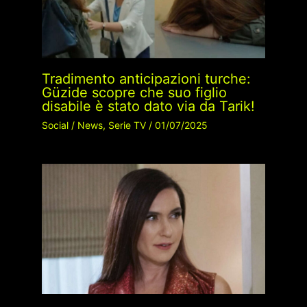
Tradimento anticipazioni turche:
Güzide scopre che suo figlio
disabile è stato dato via da Tarik!
Social
/
News
,
Serie TV
/
01/07/2025