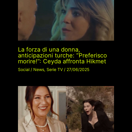
La forza di una donna,
anticipazioni turche: “Preferisco
morire!”: Ceyda affronta Hikmet
Social
/
News
,
Serie TV
/
27/06/2025