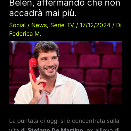
Belen, affermando che non
accadrà mai più.
Social
/
News
,
Serie TV
/
17/12/2024
/ Di
Federica M.
La puntata di oggi si è concentrata sulla
vita di
Stefano De Martino
, ex allievo di