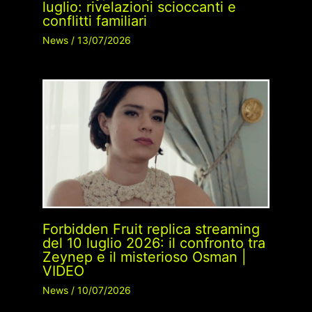
luglio: rivelazioni scioccanti e
conflitti familiari
News
/
13/07/2026
Forbidden Fruit replica streaming
del 10 luglio 2026: il confronto tra
Zeynep e il misterioso Osman |
VIDEO
News
/
10/07/2026