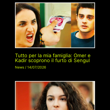
Tutto per la mia famiglia: Omer e
Kadir scoprono il furto di Sengul
News
/
14/07/2026