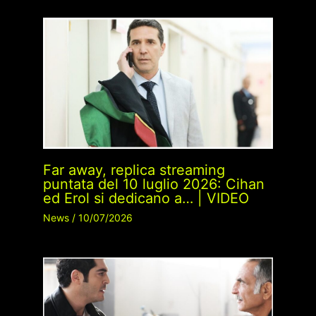
Far away, replica streaming
puntata del 10 luglio 2026: Cihan
ed Erol si dedicano a… | VIDEO
News
/
10/07/2026