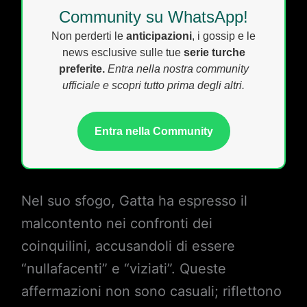
Community su WhatsApp!
Non perderti le
anticipazioni
, i gossip e le
news esclusive sulle tue
serie turche
preferite.
Entra nella nostra community
ufficiale e scopri tutto prima degli altri.
Entra nella Community
Nel suo sfogo, Gatta ha espresso il
malcontento nei confronti dei
coinquilini, accusandoli di essere
“nullafacenti” e “viziati”. Queste
affermazioni non sono casuali; riflettono