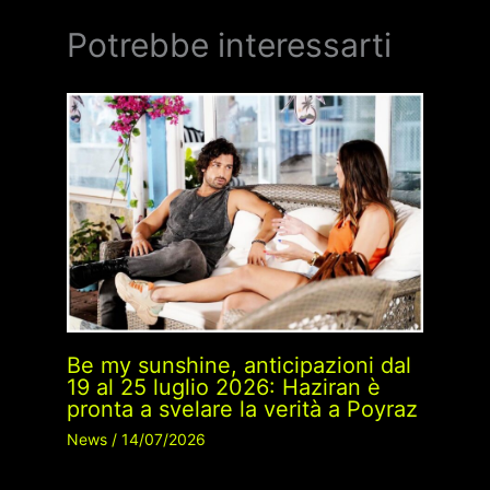
Potrebbe interessarti
Be my sunshine, anticipazioni dal
19 al 25 luglio 2026: Haziran è
pronta a svelare la verità a Poyraz
News
/
14/07/2026