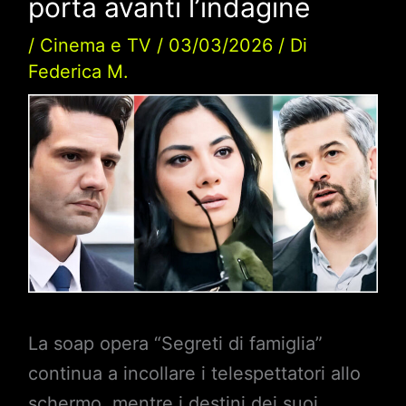
porta avanti l’indagine
/
Cinema e TV
/
03/03/2026
/ Di
Federica M.
La soap opera “Segreti di famiglia”
continua a incollare i telespettatori allo
schermo, mentre i destini dei suoi