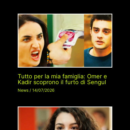
Tutto per la mia famiglia: Omer e
Kadir scoprono il furto di Sengul
News
/
14/07/2026