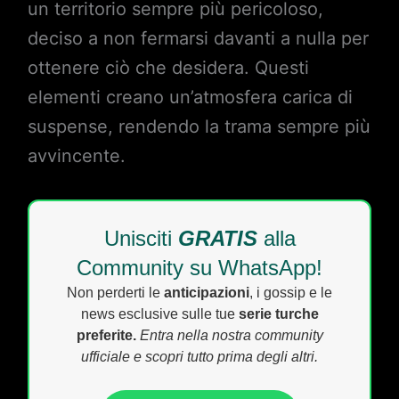
un territorio sempre più pericoloso,
deciso a non fermarsi davanti a nulla per
ottenere ciò che desidera. Questi
elementi creano un’atmosfera carica di
suspense, rendendo la trama sempre più
avvincente.
Unisciti
GRATIS
alla
Community su WhatsApp!
Non perderti le
anticipazioni
, i gossip e le
news esclusive sulle tue
serie turche
preferite.
Entra nella nostra community
ufficiale e scopri tutto prima degli altri.