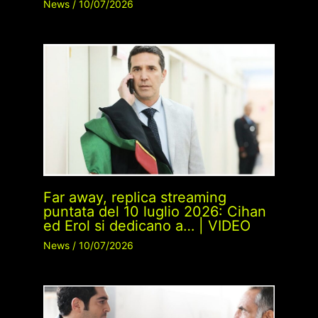
News
/
10/07/2026
Far away, replica streaming
puntata del 10 luglio 2026: Cihan
ed Erol si dedicano a… | VIDEO
News
/
10/07/2026