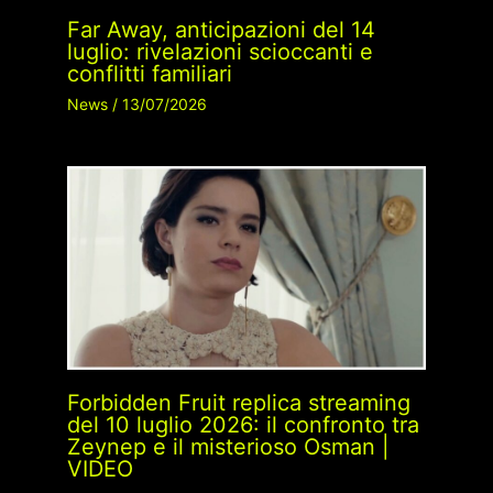
Far Away, anticipazioni del 14
luglio: rivelazioni scioccanti e
conflitti familiari
News
/
13/07/2026
Forbidden Fruit replica streaming
del 10 luglio 2026: il confronto tra
Zeynep e il misterioso Osman |
VIDEO