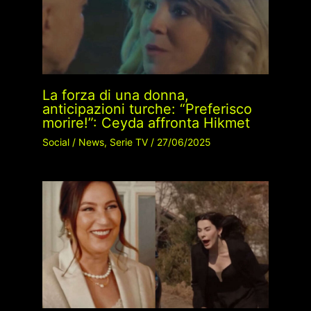
La forza di una donna,
anticipazioni turche: “Preferisco
morire!”: Ceyda affronta Hikmet
Social
/
News
,
Serie TV
/
27/06/2025