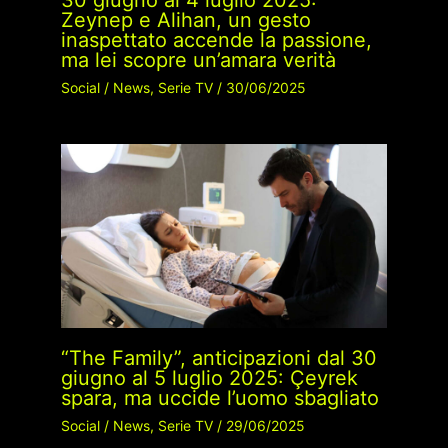
30 giugno al 4 luglio 2025:
Zeynep e Alihan, un gesto
inaspettato accende la passione,
ma lei scopre un’amara verità
Social
/
News
,
Serie TV
/
30/06/2025
“The Family”, anticipazioni dal 30
giugno al 5 luglio 2025: Çeyrek
spara, ma uccide l’uomo sbagliato
Social
/
News
,
Serie TV
/
29/06/2025