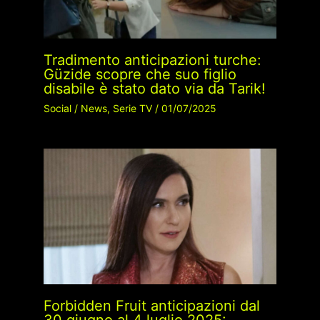
Tradimento anticipazioni turche:
Güzide scopre che suo figlio
disabile è stato dato via da Tarik!
Social
/
News
,
Serie TV
/
01/07/2025
Forbidden Fruit anticipazioni dal