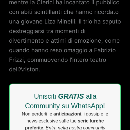
mentre la Clerici ha incantato il pubblico
con abiti scintillanti che hanno ricordato
una giovane Liza Minelli. Il trio ha saputo
destreggiarsi tra momenti di
divertimento e attimi di emozione, come
quando hanno reso omaggio a Fabrizio
Frizzi, commuovendo l’intero teatro
dell’Ariston.
Unisciti
GRATIS
alla
Community su WhatsApp!
Non perderti le
anticipazioni
, i gossip e le
news esclusive sulle tue
serie turche
preferite.
Entra nella nostra community