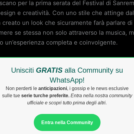
oscano per la prima serata del Festival di Sanr
sign e creatività. Con uno stile che attinge dal
a creato un look che sicuramente farà parlare d
mere se stessa non solo attraverso la musica, m
co un’esperienza completa e coinvolgente.
Unisciti
GRATIS
alla Community su
WhatsApp!
Non perderti le
anticipazioni
, i gossip e le news esclusive
sulle tue
serie turche preferite.
Entra nella nostra community
ufficiale e scopri tutto prima degli altri.
Entra nella Community