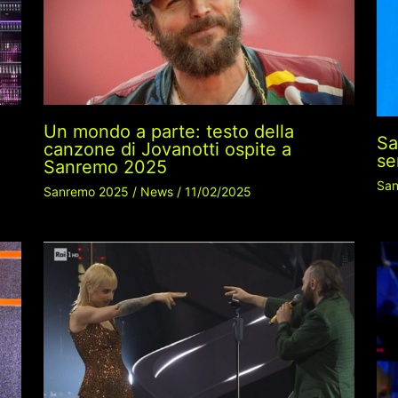
Un mondo a parte: testo della
Sa
canzone di Jovanotti ospite a
se
Sanremo 2025
San
Sanremo 2025
/
News
/
11/02/2025