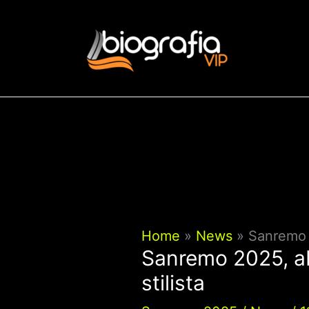
Vai
al
contenuto
Home
News
Sanremo 2
Sanremo 2025, ab
stilista