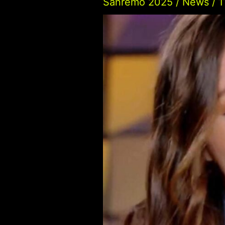
Sanremo 2025
/
News
/
1