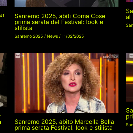
Sa
er
Sanremo 2025, abiti Coma Cose
al
prima serata del Festival: look e
San
stilista
Sanremo 2025
/
News
/
11/02/2025
Sa
r
pr
Sanremo 2025, abito Marcella Bella
a
San
prima serata Festival: look e stilista