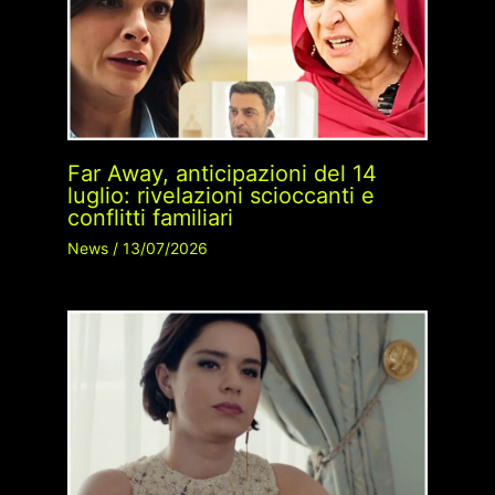
Far Away, anticipazioni del 14
luglio: rivelazioni scioccanti e
conflitti familiari
News
/
13/07/2026