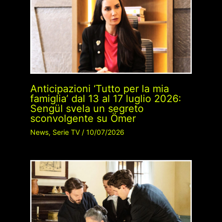
Anticipazioni ‘Tutto per la mia
famiglia’ dal 13 al 17 luglio 2026:
Sengül svela un segreto
sconvolgente su Ömer
News
,
Serie TV
/
10/07/2026