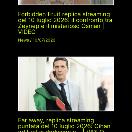
Forbidden Fruit replica streaming
del 10 luglio 2026: il confronto tra
Zeynep e il misterioso Osman |
VIDEO
News
/
10/07/2026
Far away, replica streaming
puntata del 10 luglio 2026: Cihan