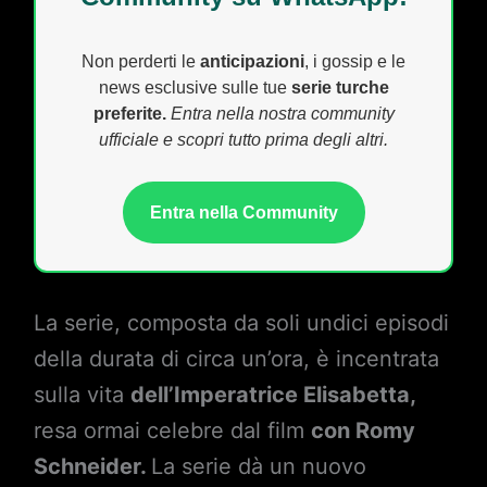
Non perderti le
anticipazioni
, i gossip e le
news esclusive sulle tue
serie turche
preferite.
Entra nella nostra community
ufficiale e scopri tutto prima degli altri.
Entra nella Community
La serie, composta da soli undici episodi
della durata di circa un’ora, è incentrata
sulla vita
dell’Imperatrice Elisabetta,
resa ormai celebre dal film
con Romy
Schneider.
La serie dà un nuovo