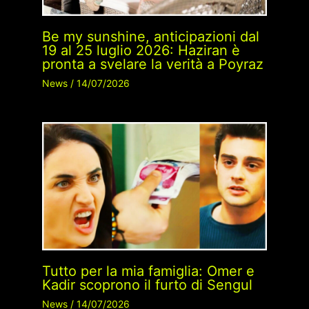
Be my sunshine, anticipazioni dal
19 al 25 luglio 2026: Haziran è
pronta a svelare la verità a Poyraz
News
/
14/07/2026
Tutto per la mia famiglia: Omer e
Kadir scoprono il furto di Sengul
News
/
14/07/2026