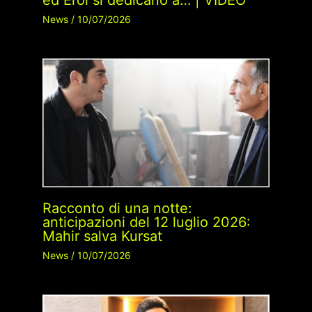
ed Erol si dedicano a… | VIDEO
News
/
10/07/2026
Racconto di una notte:
anticipazioni del 12 luglio 2026:
Mahir salva Kursat
News
/
10/07/2026