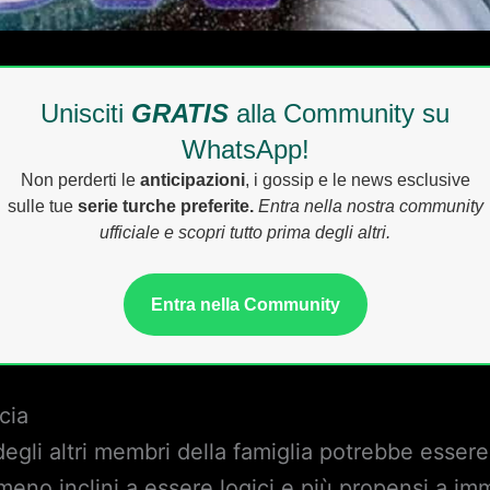
Unisciti
GRATIS
alla Community su
WhatsApp!
Non perderti le
anticipazioni
, i gossip e le news esclusive
sulle tue
serie turche preferite.
Entra nella nostra community
ufficiale e scopri tutto prima degli altri.
Entra nella Community
cia
 degli altri membri della famiglia potrebbe essere
e meno inclini a essere logici e più propensi a i