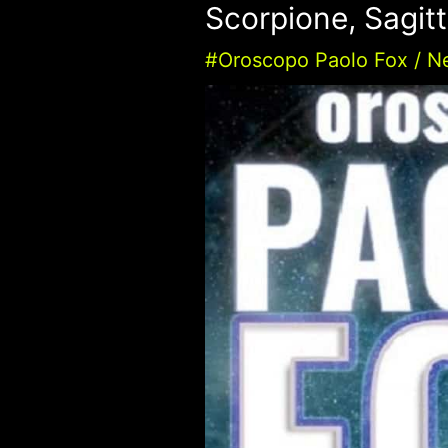
Scorpione, Sagitt
#Oroscopo Paolo Fox
/
N