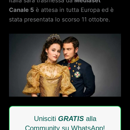
Italia sarà trasmessa da
Mediaset
Canale 5
è attesa in tutta Europa ed è
stata presentata lo scorso 11 ottobre.
Unisciti
GRATIS
alla
Community su WhatsApp!