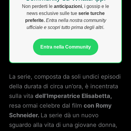
Non perderti le
anticipazioni
, i gossip e le
news esclusive sulle tue
serie turche
preferite.
Entra nella nostra community
ufficiale e scopri tutto prima degli altri.
Entra nella Community
La serie, composta da soli undici episodi
della durata di circa un’ora, è incentrata
sulla vita
dell’Imperatrice Elisabetta,
resa ormai celebre dal film
con Romy
Schneider.
La serie dà un nuovo
sguardo alla vita di una giovane donna,