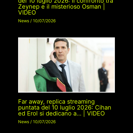
del 10 luglio 2026: il confronto tra
Zeynep e il misterioso Osman |
VIDEO
News
/
10/07/2026
Far away, replica streaming
puntata del 10 luglio 2026: Cihan
ed Erol si dedicano a… | VIDEO
News
/
10/07/2026