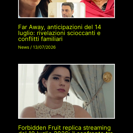
Far Away, anticipazioni del 14
luglio: rivelazioni scioccanti e
conflitti familiari
News
/
13/07/2026
Forbidden Fruit replica streaming