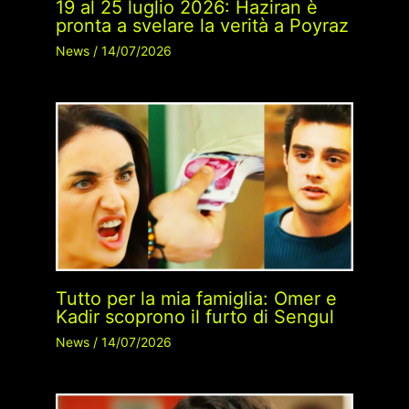
19 al 25 luglio 2026: Haziran è
pronta a svelare la verità a Poyraz
News
/
14/07/2026
Tutto per la mia famiglia: Omer e
Kadir scoprono il furto di Sengul
News
/
14/07/2026