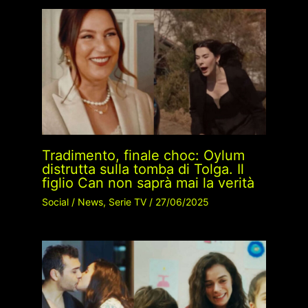
Tradimento, finale choc: Oylum
distrutta sulla tomba di Tolga. Il
figlio Can non saprà mai la verità
Social
/
News
,
Serie TV
/
27/06/2025