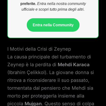
preferite.
Entra nella nostra community
ufficiale e scopri tutto prima degli altri.
Entra nella Community
I Motivi della Crisi di Zeynep
La causa principale del turbamento di
Zeynep è la perdita di
Mehdi Karaca
(Ibrahim Çelikkol). La giovane donna si
ritrova a riconsiderare il suo passato,
tormentata dal pensiero che Mehdi sia
morto per proteggerla insieme alla
piccola
Mujgan
. Questo senso di colpa