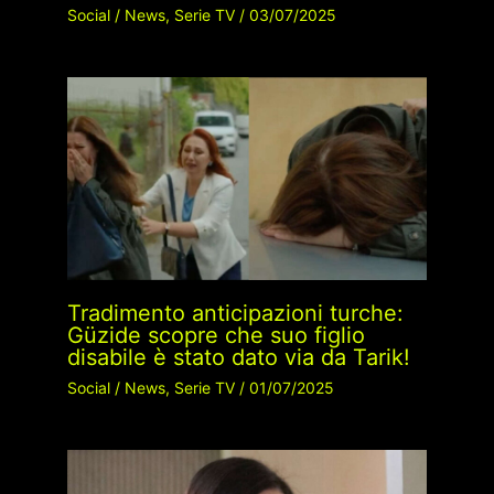
Social
/
News
,
Serie TV
/
03/07/2025
Tradimento anticipazioni turche:
Güzide scopre che suo figlio
disabile è stato dato via da Tarik!
Social
/
News
,
Serie TV
/
01/07/2025