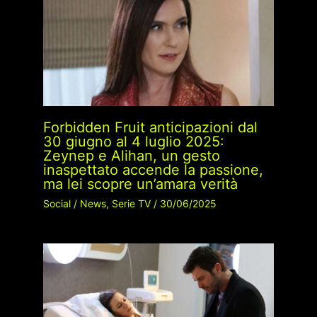
Forbidden Fruit anticipazioni dal
30 giugno al 4 luglio 2025:
Zeynep e Alihan, un gesto
inaspettato accende la passione,
ma lei scopre un’amara verità
Social
/
News
,
Serie TV
/
30/06/2025