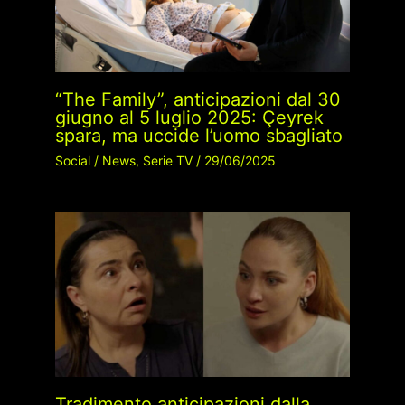
“The Family”, anticipazioni dal 30
giugno al 5 luglio 2025: Çeyrek
spara, ma uccide l’uomo sbagliato
Social
/
News
,
Serie TV
/
29/06/2025
Tradimento anticipazioni dalla