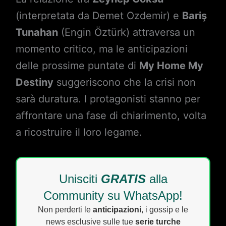
(interpretata da Demet Ozdemir) e
Bariş
Tunahan
(Engin Öztürk) attraversa un
momento critico, ma le anticipazioni
delle prossime puntate di
My Home My
Destiny
suggeriscono che la crisi non
sarà duratura. I protagonisti stanno per
affrontare una fase di chiarimento, volta
a ricostruire il loro legame.
Unisciti
GRATIS
alla
Community su WhatsApp!
Non perderti le
anticipazioni
, i gossip e le
news esclusive sulle tue
serie turche