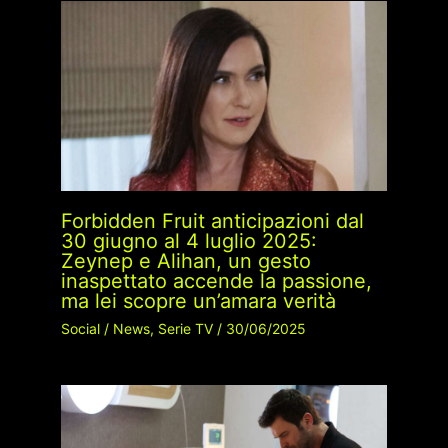
Forbidden Fruit anticipazioni dal
30 giugno al 4 luglio 2025:
Zeynep e Alihan, un gesto
inaspettato accende la passione,
ma lei scopre un’amara verità
Social
/
News
,
Serie TV
/
30/06/2025