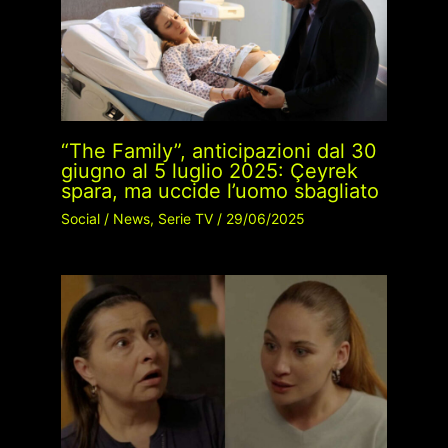
“The Family”, anticipazioni dal 30
giugno al 5 luglio 2025: Çeyrek
spara, ma uccide l’uomo sbagliato
Social
/
News
,
Serie TV
/
29/06/2025