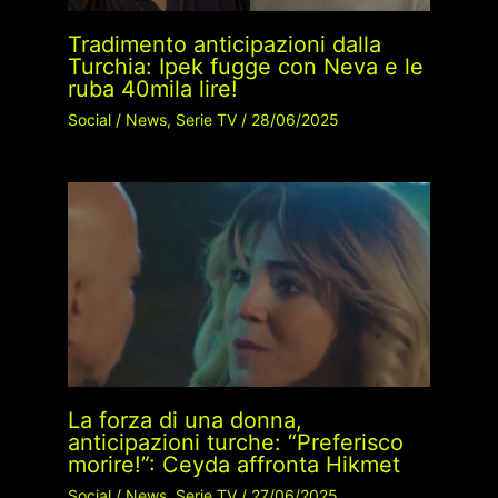
Tradimento anticipazioni dalla
Turchia: Ipek fugge con Neva e le
ruba 40mila lire!
Social
/
News
,
Serie TV
/
28/06/2025
La forza di una donna,
anticipazioni turche: “Preferisco
morire!”: Ceyda affronta Hikmet
Social
/
News
,
Serie TV
/
27/06/2025