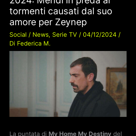
tormenti causati dal suo
amore per Zeynep
Social
/
News
,
Serie TV
/
04/12/2024
/
Di
Federica M.
La puntata di
My Home My Destiny
del