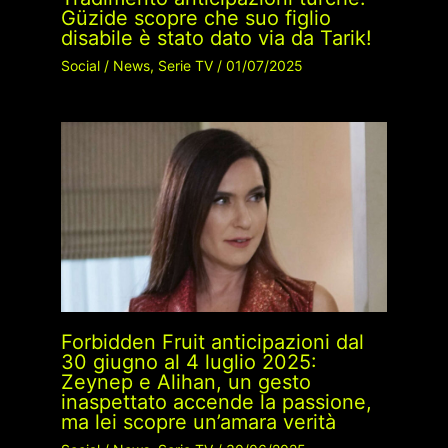
Güzide scopre che suo figlio
disabile è stato dato via da Tarik!
Social
/
News
,
Serie TV
/
01/07/2025
Forbidden Fruit anticipazioni dal
30 giugno al 4 luglio 2025:
Zeynep e Alihan, un gesto
inaspettato accende la passione,
ma lei scopre un’amara verità