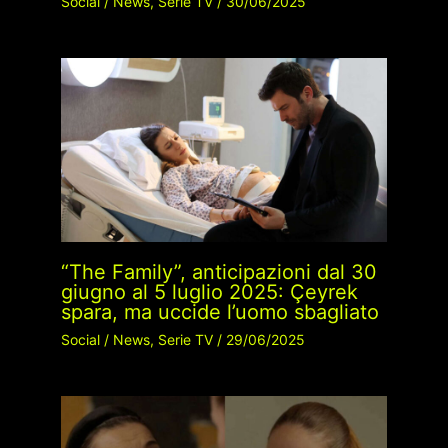
Social
/
News
,
Serie TV
/
30/06/2025
“The Family”, anticipazioni dal 30
giugno al 5 luglio 2025: Çeyrek
spara, ma uccide l’uomo sbagliato
Social
/
News
,
Serie TV
/
29/06/2025