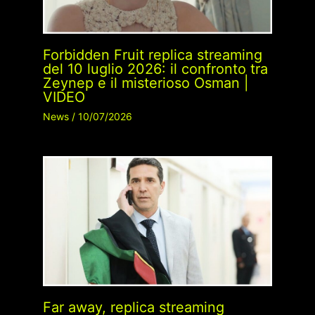
Forbidden Fruit replica streaming
del 10 luglio 2026: il confronto tra
Zeynep e il misterioso Osman |
VIDEO
News
/
10/07/2026
Far away, replica streaming