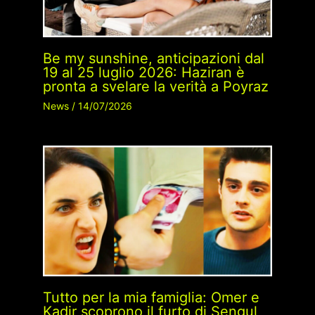
Be my sunshine, anticipazioni dal
19 al 25 luglio 2026: Haziran è
pronta a svelare la verità a Poyraz
News
/
14/07/2026
Tutto per la mia famiglia: Omer e
Kadir scoprono il furto di Sengul