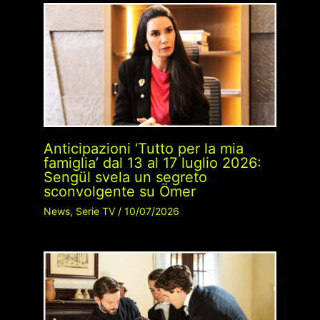
Anticipazioni ‘Tutto per la mia
famiglia’ dal 13 al 17 luglio 2026:
Sengül svela un segreto
sconvolgente su Ömer
News
,
Serie TV
/
10/07/2026