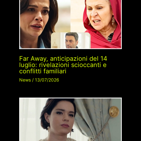
Far Away, anticipazioni del 14
luglio: rivelazioni scioccanti e
conflitti familiari
News
/
13/07/2026