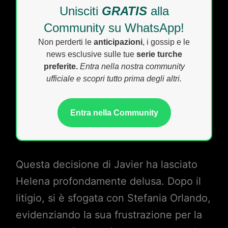
Unisciti
GRATIS
alla
Community su WhatsApp!
Non perderti le
anticipazioni
, i gossip e le
news esclusive sulle tue
serie turche
preferite.
Entra nella nostra community
ufficiale e scopri tutto prima degli altri.
Entra nella Community
Questa decisione di Javier ha lasciato
Helena profondamente delusa. Dopo il
litigio, si è sfogata con Stefania Orlando,
evidenziando la sua frustrazione per la