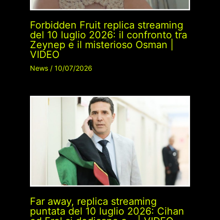
Forbidden Fruit replica streaming
del 10 luglio 2026: il confronto tra
Zeynep e il misterioso Osman |
VIDEO
News
/
10/07/2026
Far away, replica streaming
puntata del 10 luglio 2026: Cihan