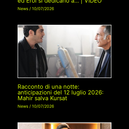
ed Erol si dedicano a… | VIDEO
News
/
10/07/2026
Racconto di una notte:
anticipazioni del 12 luglio 2026:
Mahir salva Kursat
News
/
10/07/2026