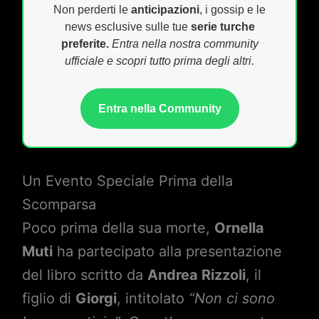
Non perderti le
anticipazioni
, i gossip e le
news esclusive sulle tue
serie turche
preferite.
Entra nella nostra community
ufficiale e scopri tutto prima degli altri.
Entra nella Community
Un Evento Speciale Prima della
Scomparsa
Poco prima della sua morte,
Ornella
Muti
ha partecipato alla presentazione
del libro scritto da
Andrea Rizzoli
, il
figlio di
Giorgi
, intitolato
“Non ci sono