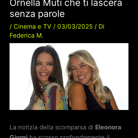
Ornella Muti che ti lascerà
senza parole
/
Cinema e TV
/
03/03/2025
/ Di
Federica M.
La notizia della scomparsa di
Eleonora
Giorgi
ha scosso profondamente il