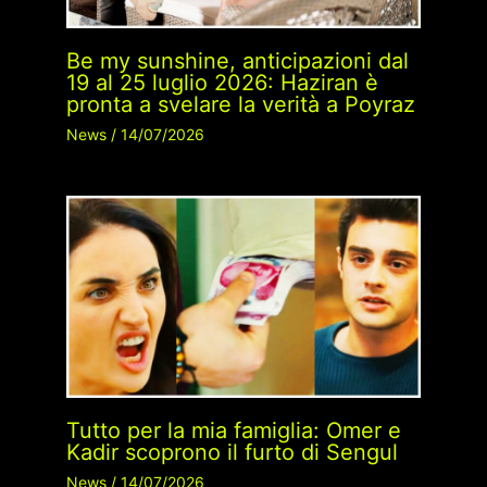
Be my sunshine, anticipazioni dal
19 al 25 luglio 2026: Haziran è
pronta a svelare la verità a Poyraz
News
/
14/07/2026
Tutto per la mia famiglia: Omer e
Kadir scoprono il furto di Sengul
News
/
14/07/2026