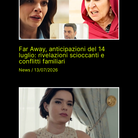
Far Away, anticipazioni del 14
luglio: rivelazioni scioccanti e
conflitti familiari
News
/
13/07/2026