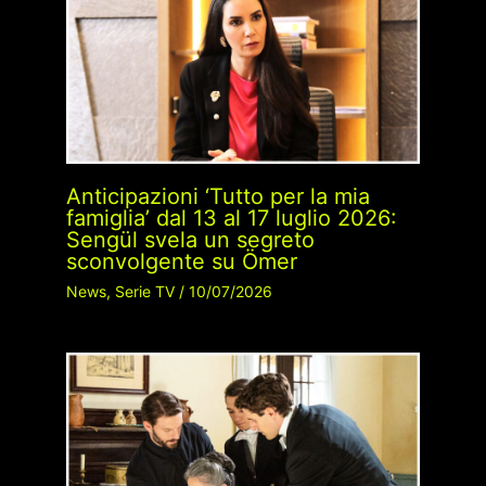
Anticipazioni ‘Tutto per la mia
famiglia’ dal 13 al 17 luglio 2026:
Sengül svela un segreto
sconvolgente su Ömer
News
,
Serie TV
/
10/07/2026