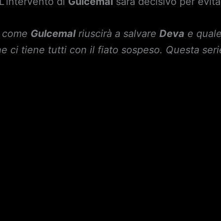
 L’intervento di
Gulcemal
sarà decisivo per evita
re come
Gulcemal
riuscirà a salvare
Deva
e quale
 ci tiene tutti con il fiato sospeso. Questa se