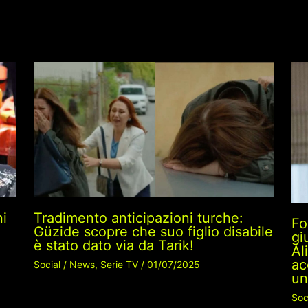
ni
Tradimento anticipazioni turche:
Fo
Güzide scopre che suo figlio disabile
gi
è stato dato via da Tarik!
Al
ac
Social
/
News
,
Serie TV
/
01/07/2025
un
Soc