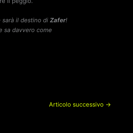
re il peggio.
 sarà il destino di
Zafer
!
rie sa davvero come
Articolo successivo
→