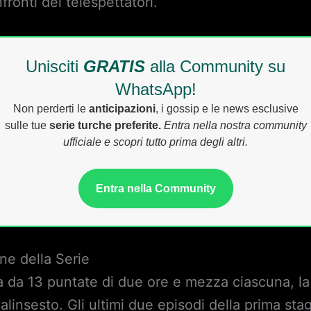
fronti dei telespettatori.
Unisciti
GRATIS
alla Community su
WhatsApp!
Non perderti le
anticipazioni
, i gossip e le news esclusive
sulle tue
serie turche preferite.
Entra nella nostra community
ufficiale e scopri tutto prima degli altri.
Entra nella Community
ne della Serie
da 13 puntate di due ore e mezza ciascuna, la s
alinsesto. Gli ultimi due episodi della prima st