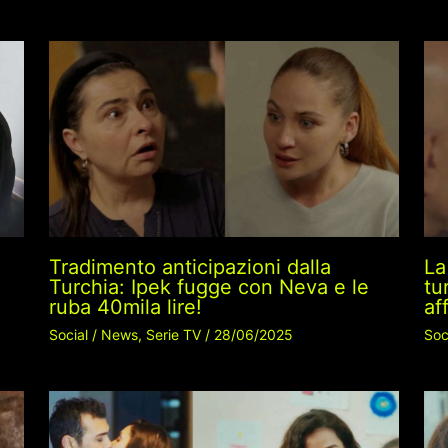
Tradimento anticipazioni dalla
La
Turchia: Ipek fugge con Neva e le
tu
ruba 40mila lire!
af
Social
/
News
,
Serie TV
/
28/06/2025
Soc