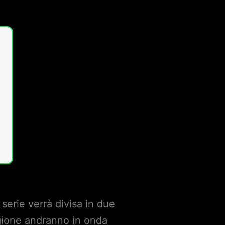
erie verrà divisa in due
agione andranno in onda