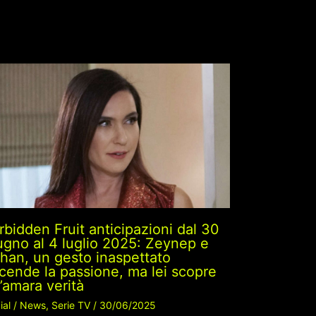
rbidden Fruit anticipazioni dal 30
ugno al 4 luglio 2025: Zeynep e
ihan, un gesto inaspettato
cende la passione, ma lei scopre
’amara verità
ial
/
News
,
Serie TV
/
30/06/2025