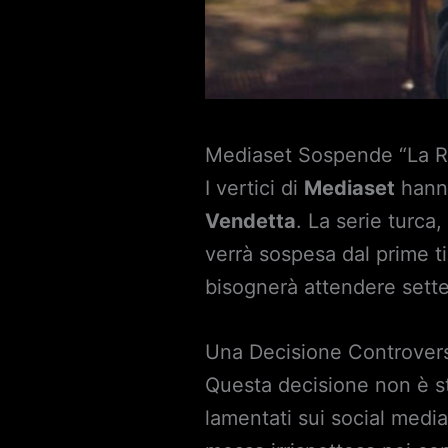
Mediaset Sospende “La Ro
I vertici di
Mediaset
hanno
Vendetta
. La serie turc
verrà sospesa dal prime ti
bisognerà attendere sette
Una Decisione Controver
Questa decisione non è st
lamentati sui social medi