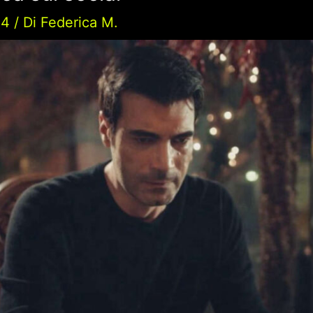
24
/ Di
Federica M.