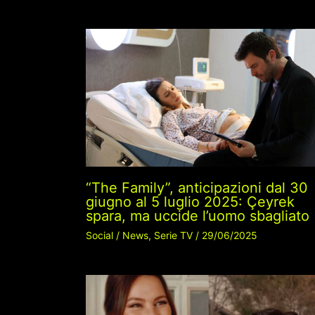
“The Family”, anticipazioni dal 30
giugno al 5 luglio 2025: Çeyrek
spara, ma uccide l’uomo sbagliato
Social
/
News
,
Serie TV
/
29/06/2025