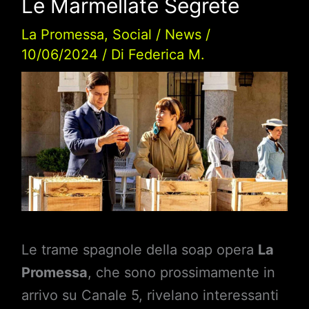
Le Marmellate Segrete
La Promessa
,
Social
/
News
/
10/06/2024
/ Di
Federica M.
Le trame spagnole della soap opera
La
Promessa
, che sono prossimamente in
arrivo su Canale 5, rivelano interessanti