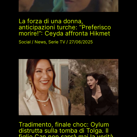
La forza di una donna,
anticipazioni turche: “Preferisco
morire!”: Ceyda affronta Hikmet
Social
/
News
,
Serie TV
/
27/06/2025
Tradimento, finale choc: Oylum
distrutta sulla tomba di Tolga. Il
figlio Can non saprà mai la verità