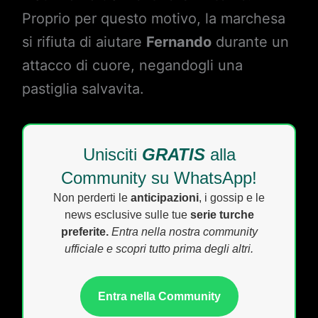
Proprio per questo motivo, la marchesa
si rifiuta di aiutare
Fernando
durante un
attacco di cuore, negandogli una
pastiglia salvavita.
Unisciti
GRATIS
alla
Community su WhatsApp!
Non perderti le
anticipazioni
, i gossip e le
news esclusive sulle tue
serie turche
preferite.
Entra nella nostra community
ufficiale e scopri tutto prima degli altri.
Entra nella Community