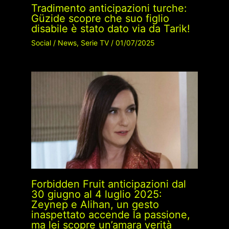
Tradimento anticipazioni turche:
Güzide scopre che suo figlio
disabile è stato dato via da Tarik!
Social
/
News
,
Serie TV
/
01/07/2025
Forbidden Fruit anticipazioni dal
30 giugno al 4 luglio 2025:
Zeynep e Alihan, un gesto
inaspettato accende la passione,
ma lei scopre un’amara verità