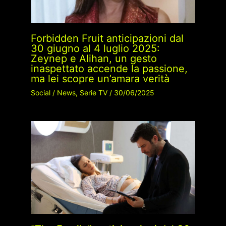
Forbidden Fruit anticipazioni dal
30 giugno al 4 luglio 2025:
Zeynep e Alihan, un gesto
inaspettato accende la passione,
ma lei scopre un’amara verità
Social
/
News
,
Serie TV
/
30/06/2025