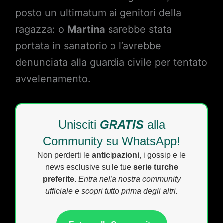
posto un ultimatum ai genitori della
ragazza: o
Martina
sarebbe stata
portata in sanatorio o l’avrebbe
denunciata alla guardia civile per tentato
avvelenamento.
Unisciti
GRATIS
alla
Community su WhatsApp!
Non perderti le
anticipazioni
, i gossip e le
news esclusive sulle tue
serie turche
preferite.
Entra nella nostra community
ufficiale e scopri tutto prima degli altri.