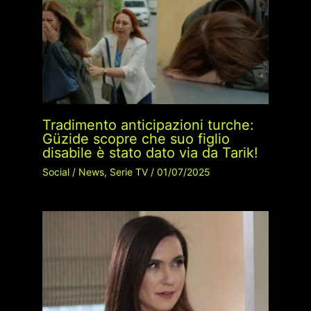
Tradimento anticipazioni turche:
Güzide scopre che suo figlio
disabile è stato dato via da Tarik!
Social
/
News
,
Serie TV
/
01/07/2025