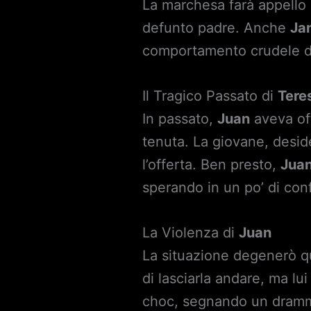
La marchesa farà appello
defunto padre. Anche
Ja
comportamento crudele 
Il Tragico Passato di
Tere
In passato,
Juan
aveva of
tenuta. La giovane, deside
l’offerta. Ben presto,
Jua
sperando in un po’ di con
La Violenza di
Juan
La situazione degenerò 
di lasciarla andare, ma lu
choc, segnando un drammat