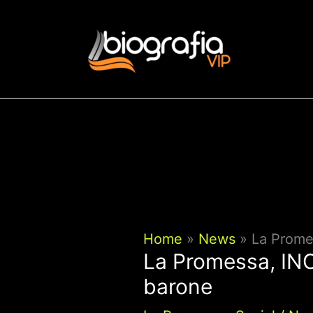
Vai
al
contenuto
Home
News
La Promes
La Promessa, INCR
barone