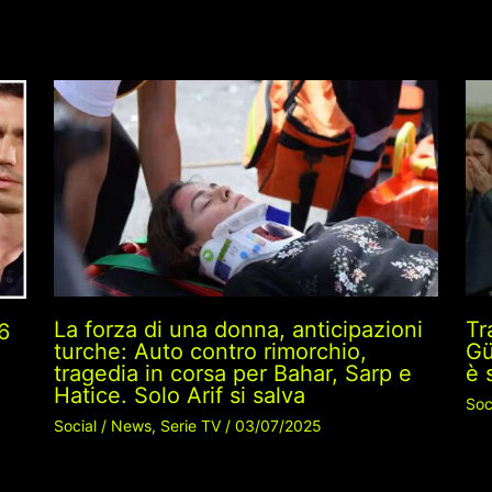
La forza di una donna, anticipazioni
Tr
6
turche: Auto contro rimorchio,
Gü
tragedia in corsa per Bahar, Sarp e
è 
Hatice. Solo Arif si salva
Soc
Social
/
News
,
Serie TV
/
03/07/2025