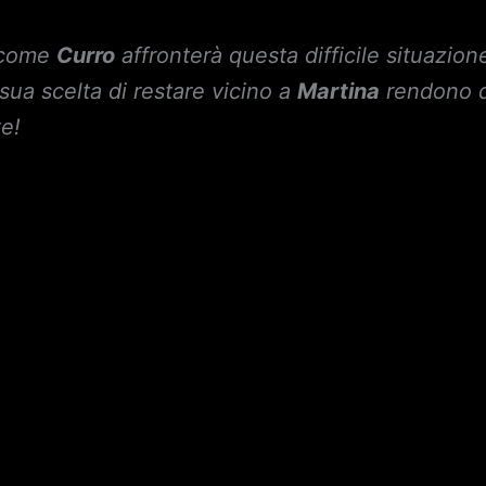
e come
Curro
affronterà questa difficile situazion
sua scelta di restare vicino a
Martina
rendono q
e!