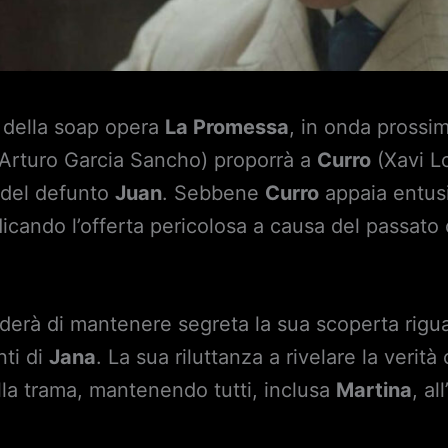
e della soap opera
La Promessa
, in onda prossi
Arturo Garcia Sancho) proporrà a
Curro
(Xavi L
e del defunto
Juan
. Sebbene
Curro
appaia entusi
cando l’offerta pericolosa a causa del passato
derà di mantenere segreta la sua scoperta riguar
nti di
Jana
. La sua riluttanza a rivelare la verità
ella trama, mantenendo tutti, inclusa
Martina
, a