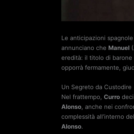
Le anticipazioni spagnol
annunciano che
Manuel
(
eredità: il titolo di baron
opporrà fermamente, giudi
Un Segreto da Custodire
Nel frattempo,
Curro
deci
Alonso
, anche nei confro
complessità all’interno d
Alonso
.