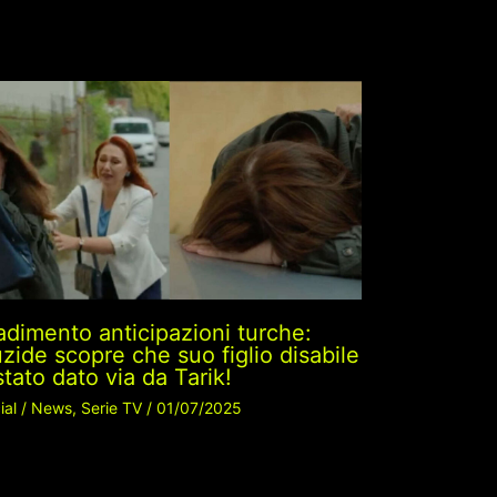
adimento anticipazioni turche:
zide scopre che suo figlio disabile
stato dato via da Tarik!
ial
/
News
,
Serie TV
/
01/07/2025