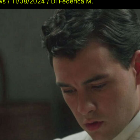
ws
/
11/08/2024
/ Di
Federica M.