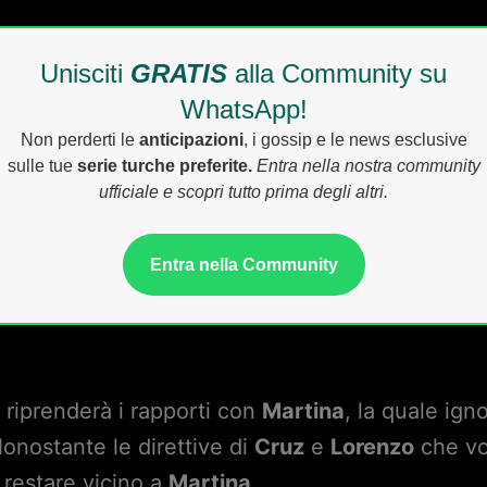
Unisciti
GRATIS
alla Community su
WhatsApp!
Non perderti le
anticipazioni
, i gossip e le news esclusive
sulle tue
serie turche preferite.
Entra nella nostra community
ufficiale e scopri tutto prima degli altri.
Entra nella Community
 riprenderà i rapporti con
Martina
, la quale ig
Nonostante le direttive di
Cruz
e
Lorenzo
che vo
 restare vicino a
Martina
.