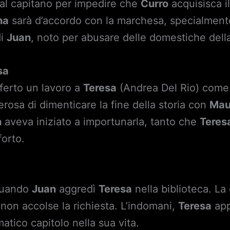
 al capitano per impedire che
Curro
acquisisca il
na
sarà d’accordo con la marchesa, specialmente
di
Juan
, noto per abusare delle domestiche dell
sa
ferto un lavoro a
Teresa
(Andrea Del Rio) come
rosa di dimenticare la fine della storia con
Mau
n
aveva iniziato a importunarla, tanto che
Teres
forto.
quando
Juan
aggredì
Teresa
nella biblioteca. La
i non accolse la richiesta. L’indomani,
Teresa
app
ico capitolo nella sua vita.