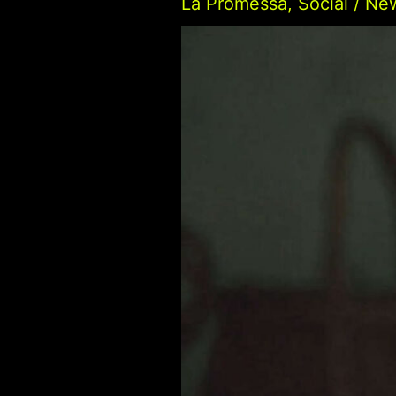
La Promessa
,
Social
/
Ne