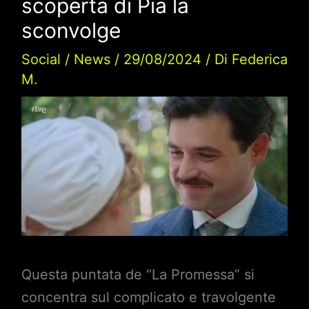
scoperta di Pia la
sconvolge
Social
/
News
/
29/08/2024
/ Di
Federica
M.
Questa puntata de “La Promessa” si
concentra sul complicato e travolgente