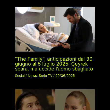
“The Family”, anticipazioni dal 30
giugno al 5 luglio 2025: Çeyrek
spara, ma uccide l’uomo sbagliato
Social
/
News
,
Serie TV
/
29/06/2025