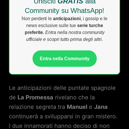
Unisciti
GRATIS
alla
Community su WhatsApp!
Non perderti le
anticipazioni
, i gossip e le
news esclusive sulle tue
serie turche
preferite.
Entra nella nostra community
ufficiale e scopri tutto prima degli altri.
Entra nella Community
Le anticipazioni delle puntate spagnole
de
La Promessa
rivelano che la
relazione segreta tra
Manuel
e
Jana
continuerà a svilupparsi in gran mistero.
I due innamorati hanno deciso di non