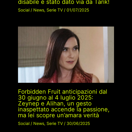
disabile è stato dato via da Tarik!
Social
/
News
,
Serie TV
/
01/07/2025
Forbidden Fruit anticipazioni dal
30 giugno al 4 luglio 2025:
Zeynep e Alihan, un gesto
inaspettato accende la passione,
ma lei scopre un’amara verità
Social
/
News
,
Serie TV
/
30/06/2025