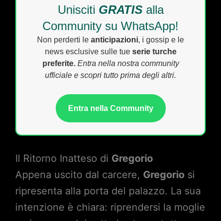
Unisciti
GRATIS
alla
Community su WhatsApp!
Non perderti le
anticipazioni
, i gossip e le
news esclusive sulle tue
serie turche
preferite.
Entra nella nostra community
ufficiale e scopri tutto prima degli altri.
Entra nella Community
Il Ritorno Inatteso di
Gregorio
Appena uscito dal carcere,
Gregorio
si
ripresenta alla porta del palazzo. La sua
intenzione è chiara: riprendersi la moglie