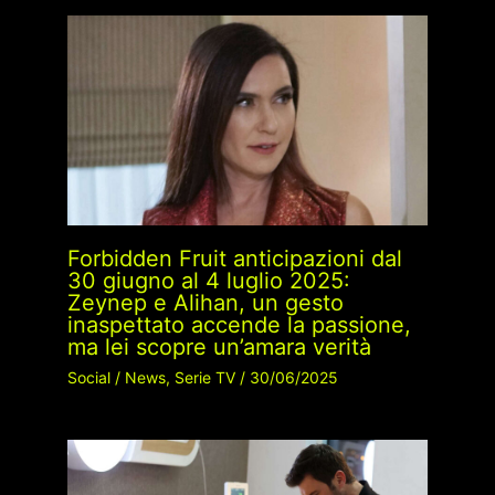
Forbidden Fruit anticipazioni dal
30 giugno al 4 luglio 2025:
Zeynep e Alihan, un gesto
inaspettato accende la passione,
ma lei scopre un’amara verità
Social
/
News
,
Serie TV
/
30/06/2025