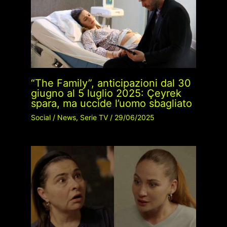
“The Family”, anticipazioni dal 30
giugno al 5 luglio 2025: Çeyrek
spara, ma uccide l’uomo sbagliato
Social
/
News
,
Serie TV
/
29/06/2025