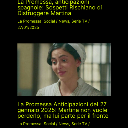
La Promessa, anticipazioni
spagnole: Sospetti Rischiano di
Distruggere Martina
La Promessa
,
Social
/
News
,
Serie TV
/
27/01/2025
La Promessa Anticipazioni del 27
gennaio 2025: Martina non vuole
perderlo, ma lui parte per il fronte
La Promessa
,
Social
/
News
,
Serie TV
/