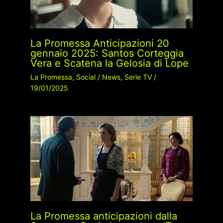
La Promessa Anticipazioni 20
gennaio 2025: Santos Corteggia
Vera e Scatena la Gelosia di Lope
La Promessa
,
Social
/
News
,
Serie TV
/
19/01/2025
La Promessa anticipazioni dalla