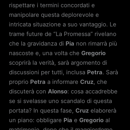
rispettare i termini concordati e
manipolare questa deplorevole e
intricata situazione a suo vantaggio. Le
trame future de “La Promessa” rivelano
che la gravidanza di
Pia
non rimarrà più
nascoste e, una volta che
Gregorio
scoprirà la verità, sarà argomento di
discussioni per tutti, inclusa
Petra
. Sarà
proprio
Petra
a informare
Cruz
, che
discuterà con
Alonso
: cosa accadrebbe
se si svelasse uno scandalo di questa
portata? In questa fase,
Cruz
elaborerà
un piano: obbligare
Pia
e
Gregorio
al
matrimonio, dopo che il maggiordomo