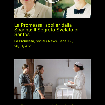
La Promessa, spoiler dalla
Spagna: Il Segreto Svelato di
Santos
La Promessa
,
Social
/
News
,
Serie TV
/
28/01/2025