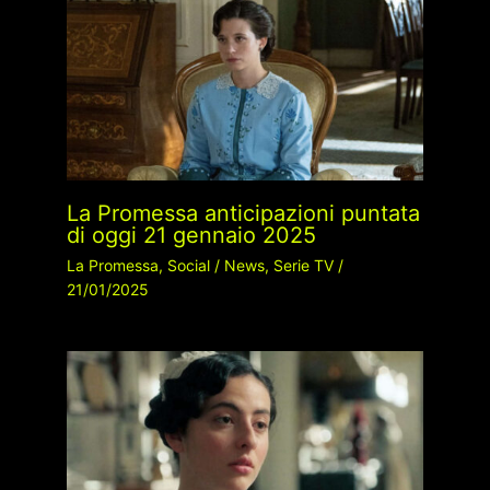
La Promessa anticipazioni puntata
di oggi 21 gennaio 2025
La Promessa
,
Social
/
News
,
Serie TV
/
21/01/2025