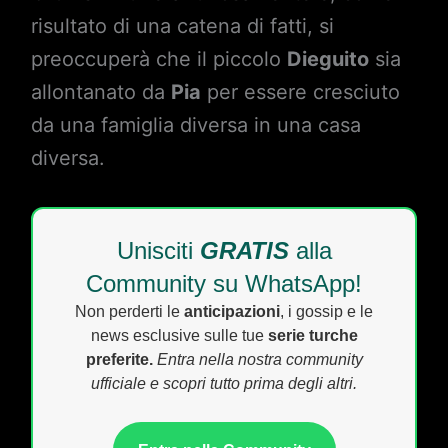
risultato di una catena di fatti, si
preoccuperà che il piccolo
Dieguito
sia
allontanato da
Pia
per essere cresciuto
da una famiglia diversa in una casa
diversa.
Unisciti
GRATIS
alla
Community su WhatsApp!
Non perderti le
anticipazioni
, i gossip e le
news esclusive sulle tue
serie turche
preferite.
Entra nella nostra community
ufficiale e scopri tutto prima degli altri.