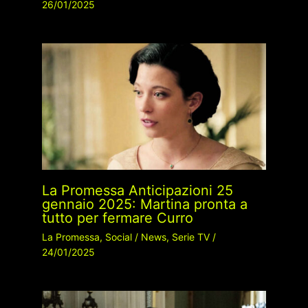
26/01/2025
La Promessa Anticipazioni 25
gennaio 2025: Martina pronta a
tutto per fermare Curro
La Promessa
,
Social
/
News
,
Serie TV
/
24/01/2025