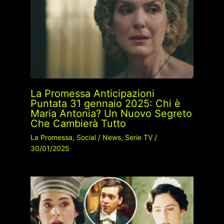
La Promessa Anticipazioni
Puntata 31 gennaio 2025: Chi è
Maria Antonia? Un Nuovo Segreto
Che Cambierà Tutto
La Promessa
,
Social
/
News
,
Serie TV
/
30/01/2025