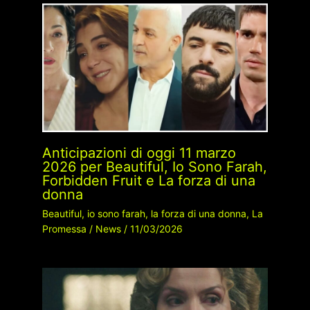
Anticipazioni di oggi 11 marzo
2026 per Beautiful, Io Sono Farah,
Forbidden Fruit e La forza di una
donna
Beautiful
,
io sono farah
,
la forza di una donna
,
La
Promessa
/
News
/
11/03/2026