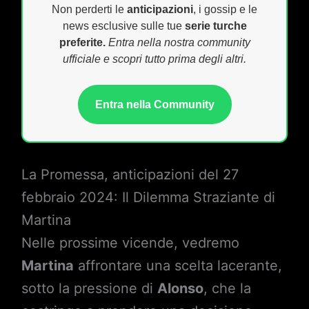
Non perderti le
anticipazioni
, i gossip e le
news esclusive sulle tue
serie turche
preferite.
Entra nella nostra community
ufficiale e scopri tutto prima degli altri.
Entra nella Community
La Promessa, anticipazioni del 27
febbraio 2024: Il Dilemma Straziante di
Martina
Nelle prossime vicende, vedremo
Martina
affrontare una scelta lacerante,
sotto la pressione di
Alonso
, che la