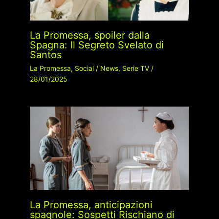
La Promessa, spoiler dalla
Spagna: Il Segreto Svelato di
Santos
La Promessa
,
Social
/
News
,
Serie TV
/
28/01/2025
La Promessa, anticipazioni
spagnole: Sospetti Rischiano di