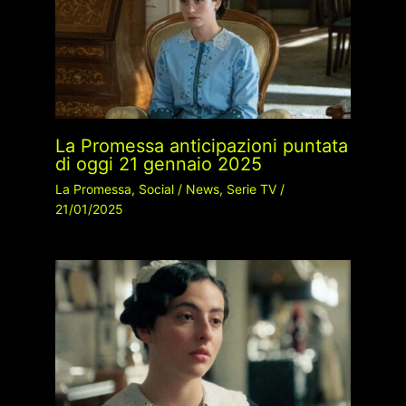
La Promessa anticipazioni puntata
di oggi 21 gennaio 2025
La Promessa
,
Social
/
News
,
Serie TV
/
21/01/2025