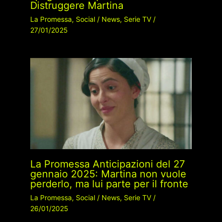
Distruggere Martina
La Promessa
,
Social
/
News
,
Serie TV
/
27/01/2025
La Promessa Anticipazioni del 27
gennaio 2025: Martina non vuole
perderlo, ma lui parte per il fronte
La Promessa
,
Social
/
News
,
Serie TV
/
26/01/2025