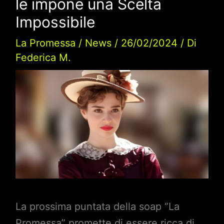
le impone una Scelta
Impossibile
La Promessa
/
News
/
26/02/2024
/ Di
Federica M.
La prossima puntata della soap “La
Promessa” promette di essere ricca di