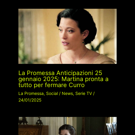
La Promessa Anticipazioni 25
gennaio 2025: Martina pronta a
tutto per fermare Curro
La Promessa
,
Social
/
News
,
Serie TV
/
24/01/2025