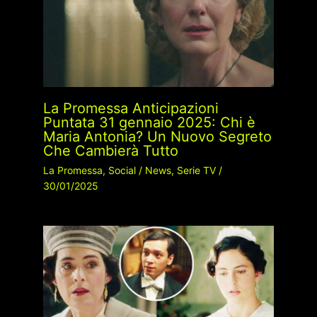
La Promessa Anticipazioni
Puntata 31 gennaio 2025: Chi è
Maria Antonia? Un Nuovo Segreto
Che Cambierà Tutto
La Promessa
,
Social
/
News
,
Serie TV
/
30/01/2025