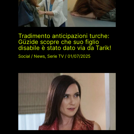
Tradimento anticipazioni turche:
Güzide scopre che suo figlio
disabile è stato dato via da Tarik!
Social
/
News
,
Serie TV
/
01/07/2025