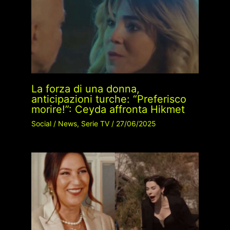
La forza di una donna,
anticipazioni turche: “Preferisco
morire!”: Ceyda affronta Hikmet
Social
/
News
,
Serie TV
/
27/06/2025