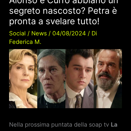
segreto nascosto? Petra è
pronta a svelare tutto!
Social
/
News
/
04/08/2024
/ Di
Federica M.
Nella prossima puntata della soap tv
La