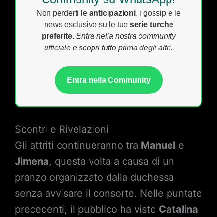
Non perderti le
anticipazioni
, i gossip e le
news esclusive sulle tue
serie turche
preferite.
Entra nella nostra community
ufficiale e scopri tutto prima degli altri.
Entra nella Community
Scontri e Rivelazioni
Gli attriti continueranno tra
Manuel
e
Jimena
, questa volta a causa di un
pranzo organizzato dalla duchessa
senza avvisare il consorte. Nelle puntate
precedenti, il pubblico ha visto
Catalina