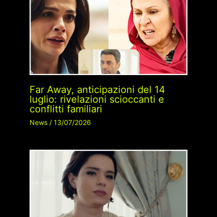
Far Away, anticipazioni del 14
luglio: rivelazioni scioccanti e
conflitti familiari
News
/
13/07/2026