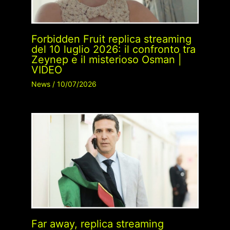
Forbidden Fruit replica streaming
del 10 luglio 2026: il confronto tra
Zeynep e il misterioso Osman |
VIDEO
News
/
10/07/2026
Far away, replica streaming