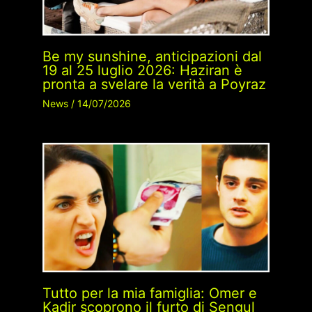
Be my sunshine, anticipazioni dal
19 al 25 luglio 2026: Haziran è
pronta a svelare la verità a Poyraz
News
/
14/07/2026
Tutto per la mia famiglia: Omer e
Kadir scoprono il furto di Sengul