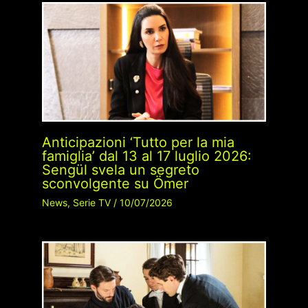
Anticipazioni ‘Tutto per la mia
famiglia’ dal 13 al 17 luglio 2026:
Sengül svela un segreto
sconvolgente su Ömer
News
,
Serie TV
/
10/07/2026