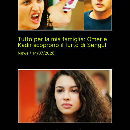
Tutto per la mia famiglia: Omer e
Kadir scoprono il furto di Sengul
News
/
14/07/2026