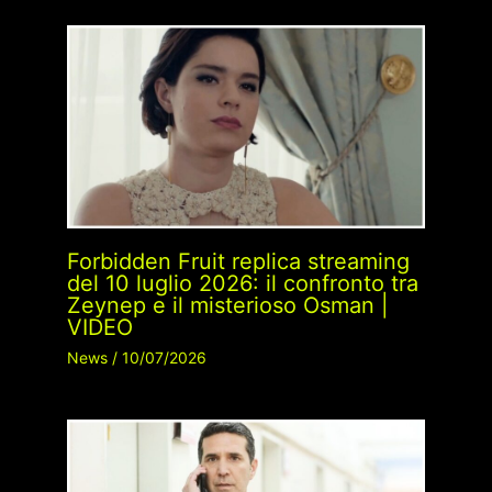
Forbidden Fruit replica streaming
del 10 luglio 2026: il confronto tra
Zeynep e il misterioso Osman |
VIDEO
News
/
10/07/2026