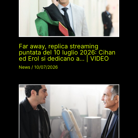
Far away, replica streaming
puntata del 10 luglio 2026: Cihan
ed Erol si dedicano a… | VIDEO
News
/
10/07/2026