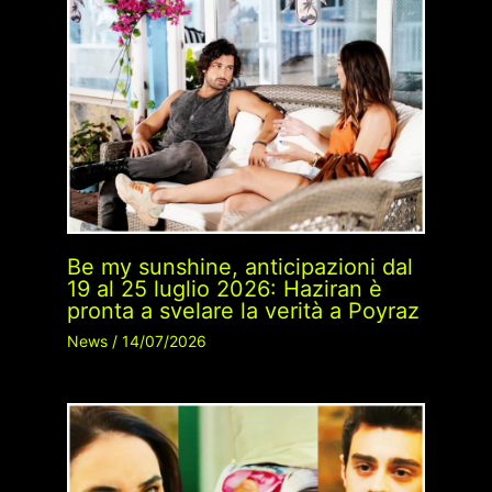
Be my sunshine, anticipazioni dal
19 al 25 luglio 2026: Haziran è
pronta a svelare la verità a Poyraz
News
/
14/07/2026