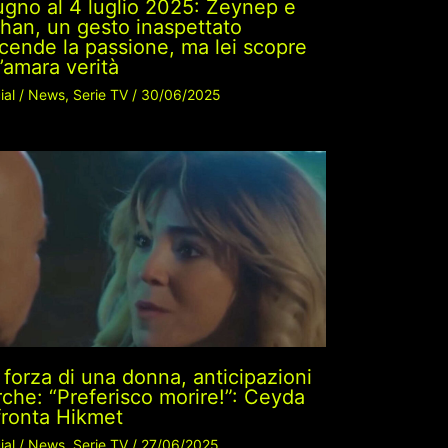
ugno al 4 luglio 2025: Zeynep e
ihan, un gesto inaspettato
cende la passione, ma lei scopre
’amara verità
ial
/
News
,
Serie TV
/
30/06/2025
 forza di una donna, anticipazioni
rche: “Preferisco morire!”: Ceyda
fronta Hikmet
ial
/
News
,
Serie TV
/
27/06/2025