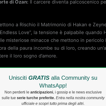
orte di Ozan:
Il carcere diventa palcoscenico pe
ttono a Rischio il Matrimonio di Hakan e Zeyn
“Endless Love”, la tensione è palpabile quando
lle misteriose minacce che mettono in pericolo
ombra della paura incombe su di loro, creando un
re il loro sogno d’amore.
Unisciti
GRATIS
alla Community su
WhatsApp!
Non perderti le
anticipazioni
, i gossip e le news esclusive
sulle tue
serie turche preferite.
Entra nella nostra community
ufficiale e scopri tutto prima degli altri.