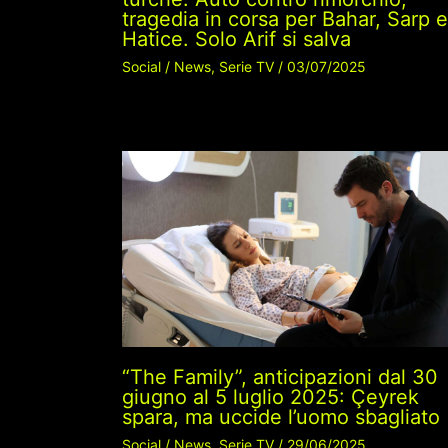
tragedia in corsa per Bahar, Sarp e
Hatice. Solo Arif si salva
Social
/
News
,
Serie TV
/
03/07/2025
“The Family”, anticipazioni dal 30
giugno al 5 luglio 2025: Çeyrek
spara, ma uccide l’uomo sbagliato
Social
/
News
,
Serie TV
/
29/06/2025