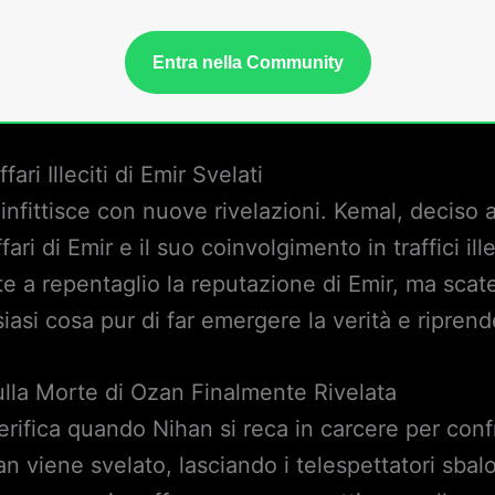
Entra nella Community
ari Illeciti di Emir Svelati
 infittisce con nuove rivelazioni. Kemal, deciso 
fari di Emir e il suo coinvolgimento in traffici il
 a repentaglio la reputazione di Emir, ma scat
iasi cosa pur di far emergere la verità e riprend
ulla Morte di Ozan Finalmente Rivelata
ifica quando Nihan si reca in carcere per confro
n viene svelato, lasciando i telespettatori sbalo