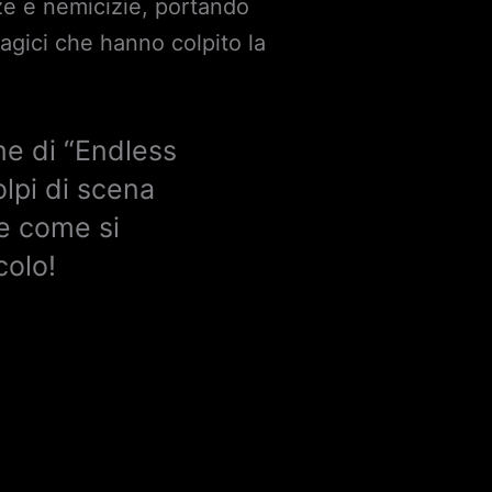
ze e nemicizie, portando
ragici che hanno colpito la
ne di “Endless
olpi di scena
re come si
colo!