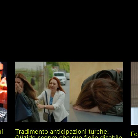
ni
Tradimento anticipazioni turche:
Fo
Güzide scopre che suo figlio disabile