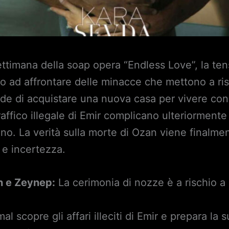
ettimana della soap opera “Endless Love”, la t
 ad affrontare delle minacce che mettono a risc
de di acquistare una nuova casa per vivere con K
traffico illegale di Emir complicano ulteriorment
ano. La verità sulla morte di Ozan viene finalmen
k e incertezza.
n e Zeynep:
La cerimonia di nozze è a rischio a 
l scopre gli affari illeciti di Emir e prepara la 