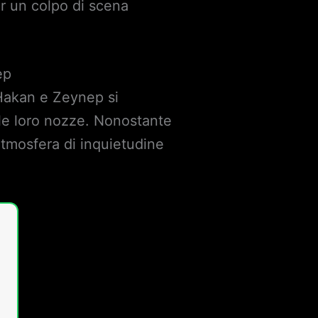
r un colpo di scena
ep
 Hakan e Zeynep si
 le loro nozze. Nonostante
’atmosfera di inquietudine