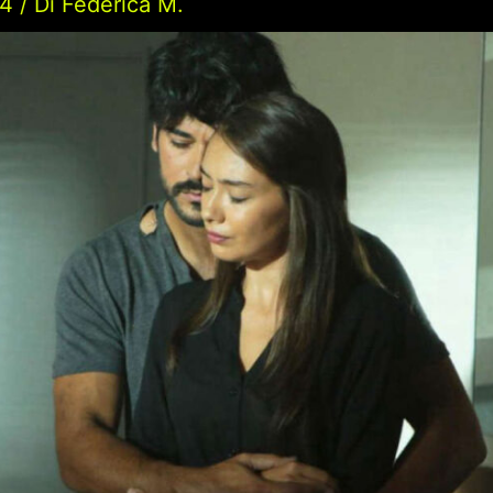
24
/ Di
Federica M.