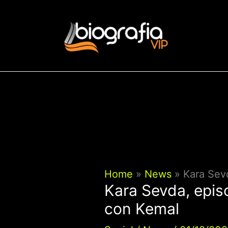
Vai
al
contenuto
Home
News
Kara Sevd
Kara Sevda, episo
con Kemal