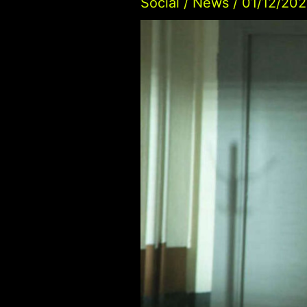
Social
/
News
/
01/12/20