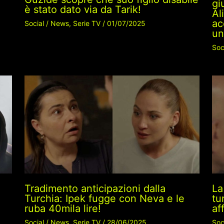
gi
è stato dato via da Tarik!
Al
ac
Social
/
News
,
Serie TV
/
01/07/2025
un
Soc
Tradimento anticipazioni dalla
La
Turchia: Ipek fugge con Neva e le
tu
ruba 40mila lire!
af
Social
/
News
,
Serie TV
/
28/06/2025
Soc