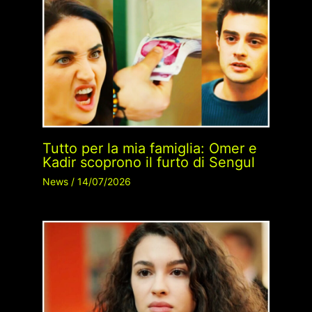
Tutto per la mia famiglia: Omer e
Kadir scoprono il furto di Sengul
News
/
14/07/2026