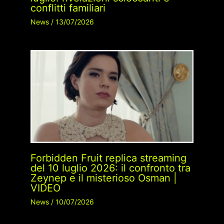
conflitti familiari
News
/
13/07/2026
Forbidden Fruit replica streaming
del 10 luglio 2026: il confronto tra
Zeynep e il misterioso Osman |
VIDEO
News
/
10/07/2026