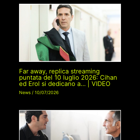
Far away, replica streaming
puntata del 10 luglio 2026: Cihan
ed Erol si dedicano a… | VIDEO
News
/
10/07/2026