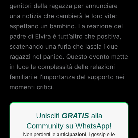
genitori della ragazza per annunciare
una notizia che cambierà le loro vite:
aspettano un bambino. La reazione del
padre di Elvira è tutt’altro che positiva,
scatenando una furia che lascia i due
ragazzi nel panico. Questo evento mette
in luce le complessità delle relazioni
familiari e l’importanza del supporto nei
momenti critici.
Unisciti
GRATIS
alla
Community su WhatsApp!
Non perderti le
anticipazioni
, i gossip e le