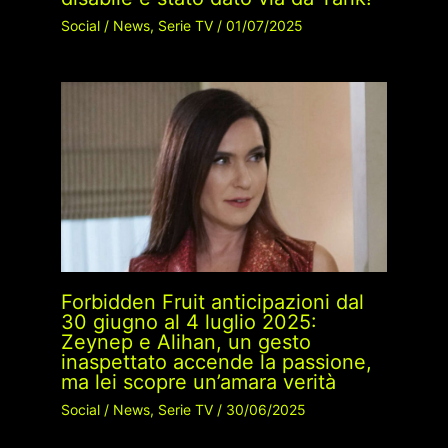
Social
/
News
,
Serie TV
/
01/07/2025
Forbidden Fruit anticipazioni dal
30 giugno al 4 luglio 2025:
Zeynep e Alihan, un gesto
inaspettato accende la passione,
ma lei scopre un’amara verità
Social
/
News
,
Serie TV
/
30/06/2025