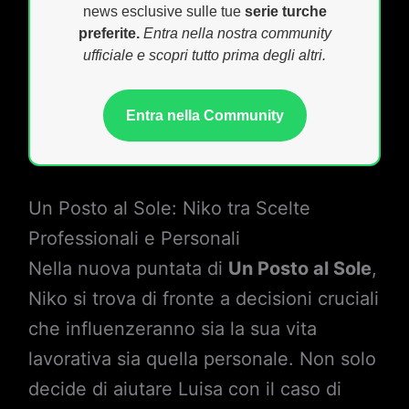
news esclusive sulle tue
serie turche
preferite.
Entra nella nostra community
ufficiale e scopri tutto prima degli altri.
Entra nella Community
Un Posto al Sole: Niko tra Scelte
Professionali e Personali
Nella nuova puntata di
Un Posto al Sole
,
Niko si trova di fronte a decisioni cruciali
che influenzeranno sia la sua vita
lavorativa sia quella personale. Non solo
decide di aiutare Luisa con il caso di