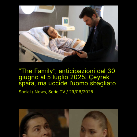
“The Family”, anticipazioni dal 30
giugno al 5 luglio 2025: Çeyrek
spara, ma uccide l’uomo sbagliato
Social
/
News
,
Serie TV
/
29/06/2025