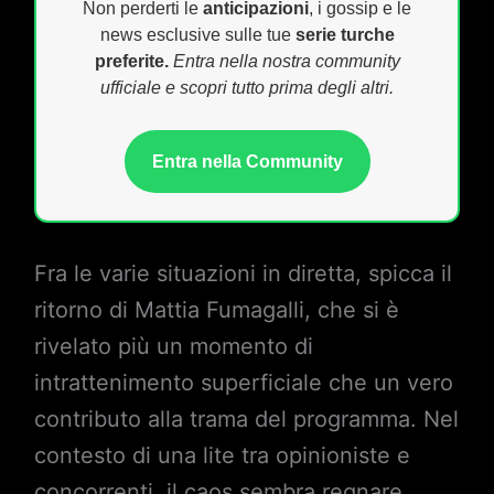
Non perderti le
anticipazioni
, i gossip e le
news esclusive sulle tue
serie turche
preferite.
Entra nella nostra community
ufficiale e scopri tutto prima degli altri.
Entra nella Community
Fra le varie situazioni in diretta, spicca il
ritorno di Mattia Fumagalli, che si è
rivelato più un momento di
intrattenimento superficiale che un vero
contributo alla trama del programma. Nel
contesto di una lite tra opinioniste e
concorrenti, il caos sembra regnare