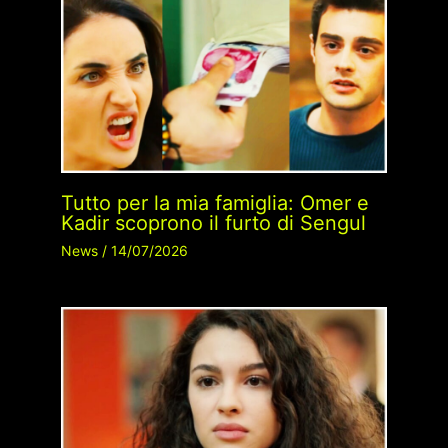
Tutto per la mia famiglia: Omer e
Kadir scoprono il furto di Sengul
News
/
14/07/2026