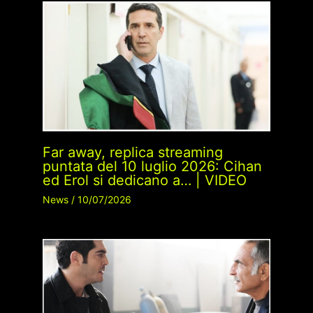
Far away, replica streaming
puntata del 10 luglio 2026: Cihan
ed Erol si dedicano a… | VIDEO
News
/
10/07/2026