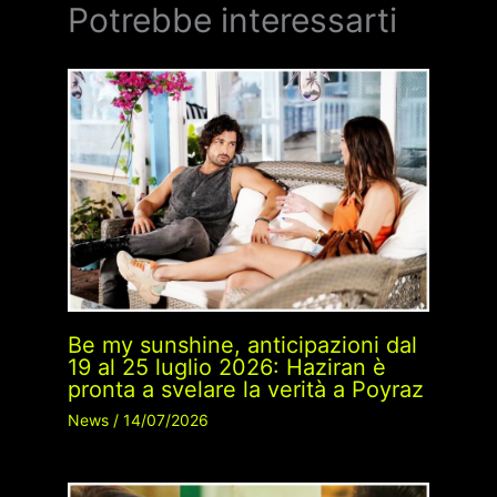
Potrebbe interessarti
Be my sunshine, anticipazioni dal
19 al 25 luglio 2026: Haziran è
pronta a svelare la verità a Poyraz
News
/
14/07/2026