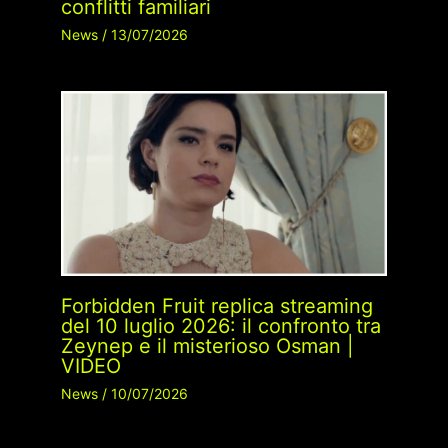
conflitti familiari
News
/
13/07/2026
Forbidden Fruit replica streaming
del 10 luglio 2026: il confronto tra
Zeynep e il misterioso Osman |
VIDEO
News
/
10/07/2026