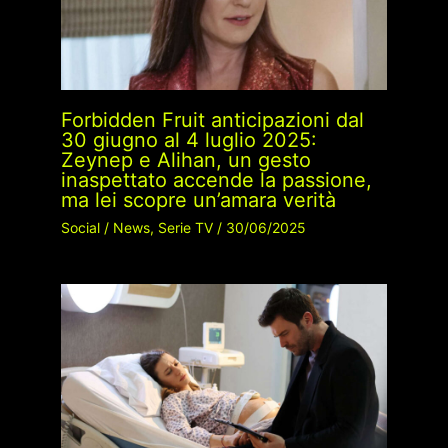
Forbidden Fruit anticipazioni dal
30 giugno al 4 luglio 2025:
Zeynep e Alihan, un gesto
inaspettato accende la passione,
ma lei scopre un’amara verità
Social
/
News
,
Serie TV
/
30/06/2025