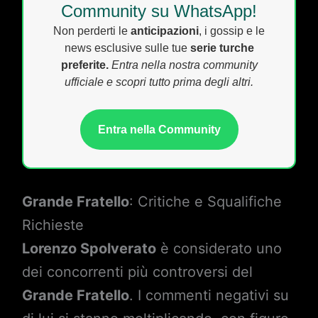
Community su WhatsApp!
Non perderti le
anticipazioni
, i gossip e le
news esclusive sulle tue
serie turche
preferite.
Entra nella nostra community
ufficiale e scopri tutto prima degli altri.
Entra nella Community
Grande Fratello
: Critiche e Squalifiche
Richieste
Lorenzo Spolverato
è considerato uno
dei concorrenti più controversi del
Grande Fratello
. I commenti negativi su