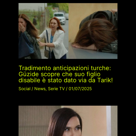
Tradimento anticipazioni turche:
Güzide scopre che suo figlio
disabile è stato dato via da Tarik!
Social
/
News
,
Serie TV
/
01/07/2025