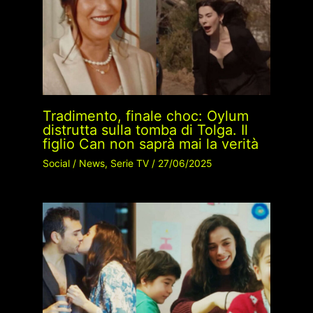
Tradimento, finale choc: Oylum
distrutta sulla tomba di Tolga. Il
figlio Can non saprà mai la verità
Social
/
News
,
Serie TV
/
27/06/2025