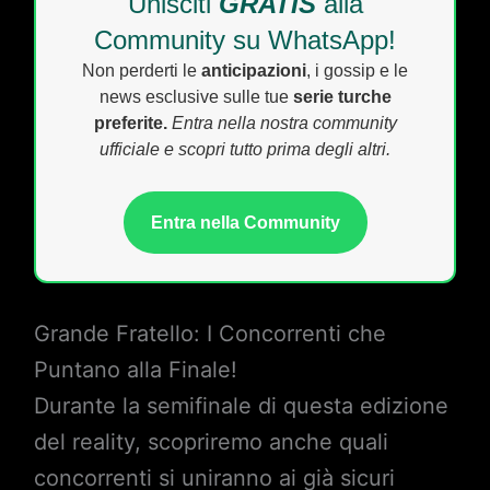
Unisciti
GRATIS
alla
Community su WhatsApp!
Non perderti le
anticipazioni
, i gossip e le
news esclusive sulle tue
serie turche
preferite.
Entra nella nostra community
ufficiale e scopri tutto prima degli altri.
Entra nella Community
Grande Fratello: I Concorrenti che
Puntano alla Finale!
Durante la semifinale di questa edizione
del reality, scopriremo anche quali
concorrenti si uniranno ai già sicuri