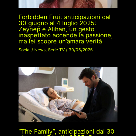
Forbidden Fruit anticipazioni dal
30 giugno al 4 luglio 2025:
Zeynep e Alihan, un gesto
inaspettato accende la passione,
ma lei scopre un’amara verità
Social
/
News
,
Serie TV
/
30/06/2025
“The Family”, anticipazioni dal 30