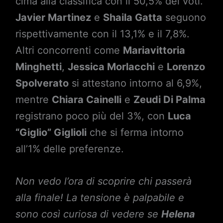
cima alla classifica con il 50,5% dei voti.
Javier Martinez
e
Shaila Gatta
seguono
rispettivamente con il 13,1% e il 7,8%.
Altri concorrenti come
Mariavittoria
Minghetti
,
Jessica Morlacchi
e
Lorenzo
Spolverato
si attestano intorno al 6,9%,
mentre
Chiara Cainelli
e
Zeudi Di Palma
registrano poco più del 3%, con
Luca
“Giglio” Giglioli
che si ferma intorno
all’1% delle preferenze.
Non vedo l’ora di scoprire chi passerà
alla finale! La tensione è palpabile e
sono così curiosa di vedere se
Helena