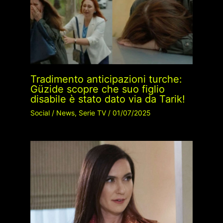
Tradimento anticipazioni turche:
Güzide scopre che suo figlio
disabile è stato dato via da Tarik!
Social
/
News
,
Serie TV
/
01/07/2025