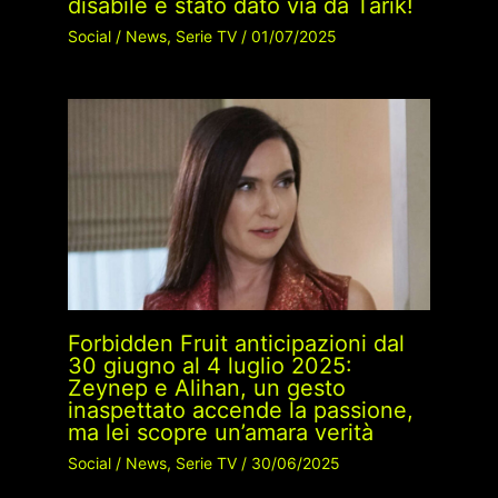
disabile è stato dato via da Tarik!
Social
/
News
,
Serie TV
/
01/07/2025
Forbidden Fruit anticipazioni dal
30 giugno al 4 luglio 2025:
Zeynep e Alihan, un gesto
inaspettato accende la passione,
ma lei scopre un’amara verità
Social
/
News
,
Serie TV
/
30/06/2025