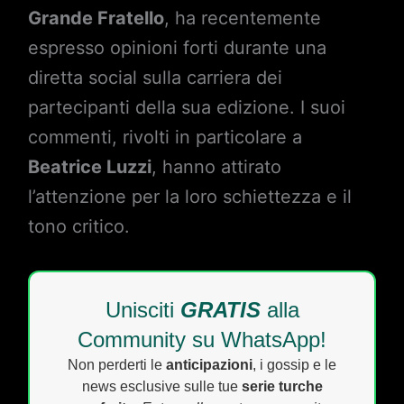
Grande Fratello
, ha recentemente
espresso opinioni forti durante una
diretta social sulla carriera dei
partecipanti della sua edizione. I suoi
commenti, rivolti in particolare a
Beatrice Luzzi
, hanno attirato
l’attenzione per la loro schiettezza e il
tono critico.
Unisciti
GRATIS
alla
Community su WhatsApp!
Non perderti le
anticipazioni
, i gossip e le
news esclusive sulle tue
serie turche