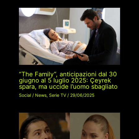
“The Family”, anticipazioni dal 30
giugno al 5 luglio 2025: Çeyrek
spara, ma uccide l’uomo sbagliato
Social
/
News
,
Serie TV
/
29/06/2025