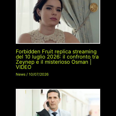
Forbidden Fruit replica streaming
del 10 luglio 2026: il confronto tra
Zeynep e il misterioso Osman |
VIDEO
News
/
10/07/2026