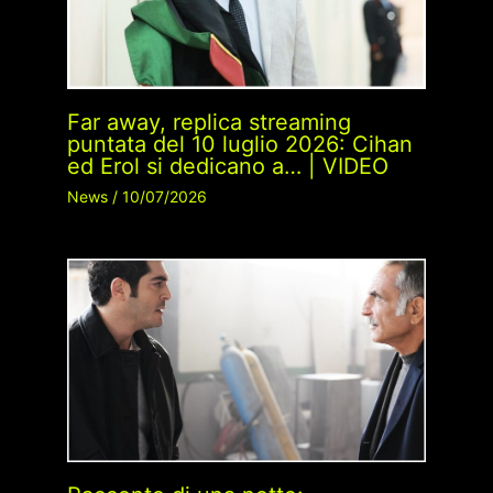
Far away, replica streaming
puntata del 10 luglio 2026: Cihan
ed Erol si dedicano a… | VIDEO
News
/
10/07/2026