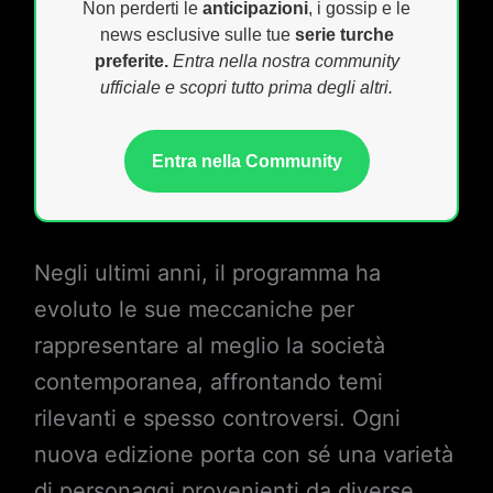
Non perderti le
anticipazioni
, i gossip e le
news esclusive sulle tue
serie turche
preferite.
Entra nella nostra community
ufficiale e scopri tutto prima degli altri.
Entra nella Community
Negli ultimi anni, il programma ha
evoluto le sue meccaniche per
rappresentare al meglio la società
contemporanea, affrontando temi
rilevanti e spesso controversi. Ogni
nuova edizione porta con sé una varietà
di personaggi provenienti da diverse