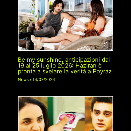
Be my sunshine, anticipazioni dal
19 al 25 luglio 2026: Haziran è
pronta a svelare la verità a Poyraz
News
/
14/07/2026