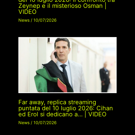
Zeynep e il misterioso Osman |
VIDEO
News
/
10/07/2026
Far away, replica streaming
puntata del 10 luglio 2026: Cihan
ed Erol si dedicano a… | VIDEO
News
/
10/07/2026