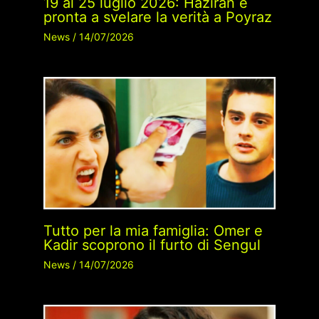
19 al 25 luglio 2026: Haziran è
pronta a svelare la verità a Poyraz
News
/
14/07/2026
Tutto per la mia famiglia: Omer e
Kadir scoprono il furto di Sengul
News
/
14/07/2026