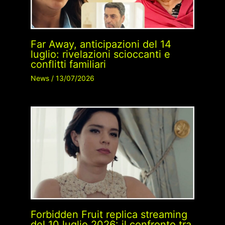
Far Away, anticipazioni del 14
luglio: rivelazioni scioccanti e
conflitti familiari
News
/
13/07/2026
Forbidden Fruit replica streaming
del 10 luglio 2026: il confronto tra