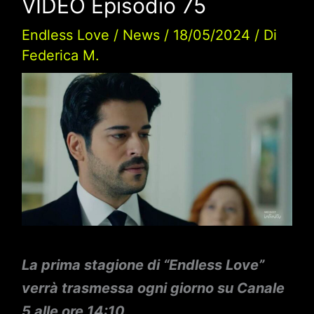
VIDEO Episodio 75
Endless Love
/
News
/
18/05/2024
/ Di
Federica M.
La prima stagione di “Endless Love”
verrà trasmessa ogni giorno su Canale
5 alle ore 14:10.