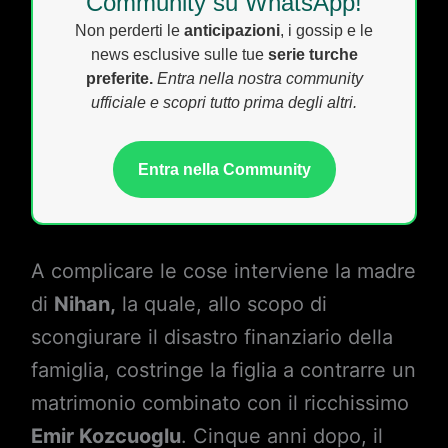
Community su WhatsApp!
Non perderti le
anticipazioni
, i gossip e le
news esclusive sulle tue
serie turche
preferite.
Entra nella nostra community
ufficiale e scopri tutto prima degli altri.
Entra nella Community
A complicare le cose interviene la madre
di
Nihan,
la quale, allo scopo di
scongiurare il disastro finanziario della
famiglia, costringe la figlia a contrarre un
matrimonio combinato con il ricchissimo
Emir Kozcuoglu
. Cinque anni dopo, il