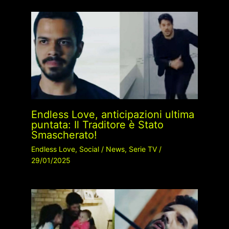
Endless Love, anticipazioni ultima
puntata: Il Traditore è Stato
Smascherato!
Endless Love
,
Social
/
News
,
Serie TV
/
29/01/2025