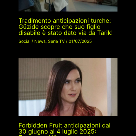
Tradimento anticipazioni turche:
Güzide scopre che suo figlio
disabile è stato dato via da Tarik!
Social
/
News
,
Serie TV
/
01/07/2025
Forbidden Fruit anticipazioni dal
30 giugno al 4 luglio 2025: