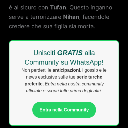
è al sicuro con
Tufan
. Questo inganno
serve a terrorizzare
Nihan
, facendole
credere che sua figlia sia morta.
Unisciti
GRATIS
alla
Community su WhatsApp!
Non perderti le
anticipazioni
, i gossip e le
news esclusive sulle tue
serie turche
preferite.
Entra nella nostra community
ufficiale e scopri tutto prima degli altri.
Entra nella Community