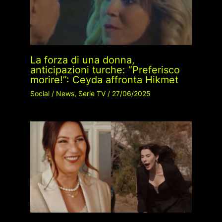
La forza di una donna,
anticipazioni turche: “Preferisco
morire!”: Ceyda affronta Hikmet
Social
/
News
,
Serie TV
/
27/06/2025