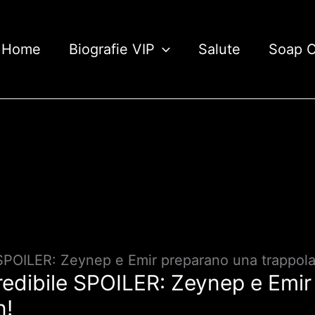
Home
Biografie VIP
Salute
Soap 
 SPOILER: Zeynep e Emir preparano una trappol
redibile SPOILER: Zeynep e Emi
n!