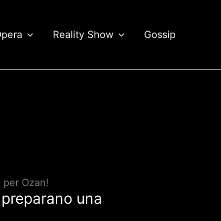
Opera
Reality Show
Gossip
a per Ozan!
r preparano una