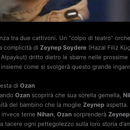
nza tra due cattivoni. Un “colpo di teatro” orch
a complicità di
Zeynep Soydere
(Hazal Filiz Kü
 Alpaykut) dritto dietro le sbarre nelle prossime 
 insieme come si svolgerà questo grande inga
iesta di
Ozan
quando
Ozan
scoprirà che sua sorella gemella,
Ni
nità del bambino che la moglie
Zeynep
aspetta. 
 invece teme
Nihan
,
Ozan
sorprenderà
Zeynep
a tacere ogni pettegolezzo sulla loro storia d’a