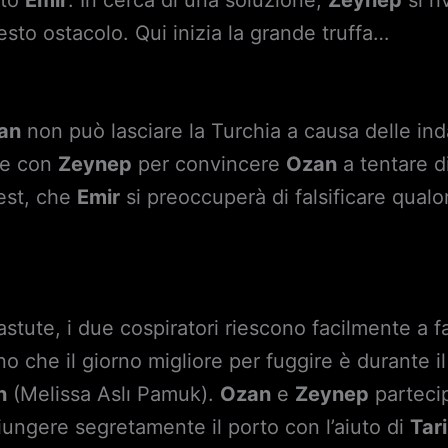
ato
Emir
. In cerca di una soluzione,
Zeynep
si r
to ostacolo. Qui inizia la grande truffa…
an
non può lasciare la Turchia a causa delle inda
ze con
Zeynep
per convincere
Ozan
a tentare d
test, che
Emir
si preoccuperà di falsificare qualor
stute, i due cospiratori riescono facilmente a f
no che il giorno migliore per fuggire è durante 
n
(Melissa Aslı Pamuk).
Ozan
e
Zeynep
partecip
ungere segretamente il porto con l’aiuto di
Tar