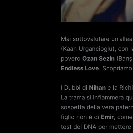
Mai sottovalutare un’allea
(Kaan Urgancioglu), con l
povero
Ozan Sezin
(Barış
Endless Love
. Scopriamo
I Dubbi di
Nihan
e la Rich
La trama si infiammerà 
sospetta della vera pater
figlio non è di
Emir
, come
test del DNA per mettere 