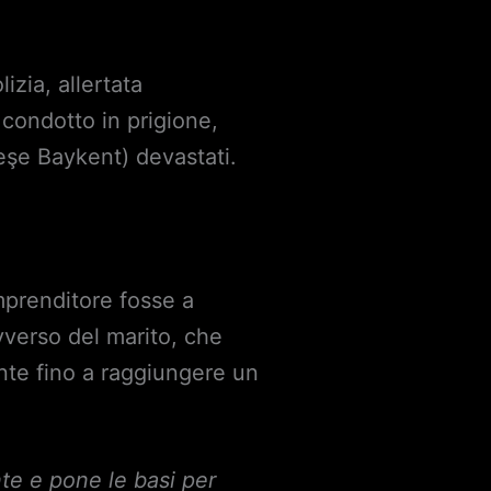
izia, allertata
condotto in prigione,
şe Baykent) devastati.
mprenditore fosse a
avverso del marito, che
ente fino a raggiungere un
te e pone le basi per