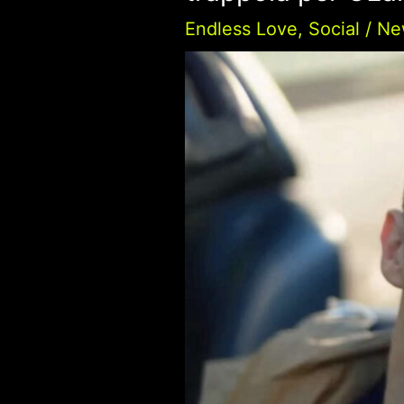
Endless Love
,
Social
/
Ne