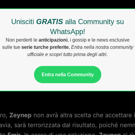
Unisciti
GRATIS
alla Community su
WhatsApp!
Non perderti le
anticipazioni
, i gossip e le news esclusive
sulle tue
serie turche preferite.
Entra nella nostra community
ufficiale e scopri tutto prima degli altri.
Entra nella Community
uro,
Zeynep
non avrà altra scelta che accettare i
tavia, sarà terrorizzata dal risultato, poiché ne