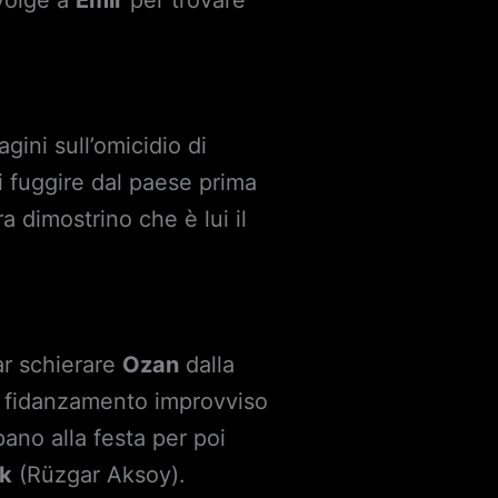
ivolge a
Emir
per trovare
gini sull’omicidio di
i fuggire dal paese prima
a dimostrino che è lui il
ar schierare
Ozan
dalla
il fidanzamento improvviso
ano alla festa per poi
ik
(Rüzgar Aksoy).