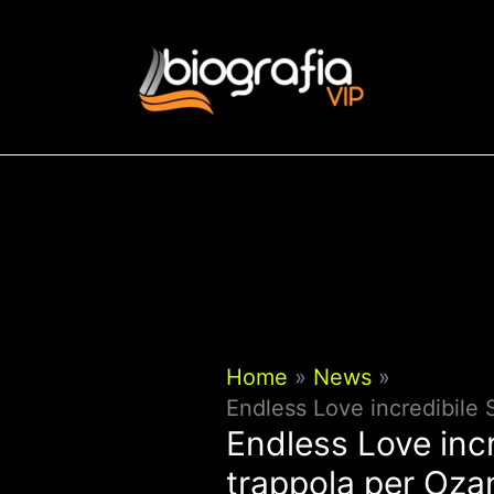
Vai
al
contenuto
Home
News
Endless Love incredibile
Endless Love inc
trappola per Oza