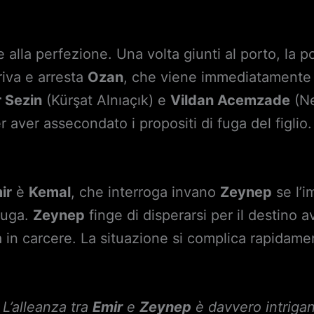
alla perfezione. Una volta giunti al porto, la pol
rriva e arresta
Ozan
, che viene immediatamente 
 Sezin
(Kürşat Alnıaçık) e
Vildan Acemzade
(Ne
 aver assecondato i propositi di fuga del figlio.
ir
è
Kemal
, che interroga invano
Zeynep
se l’i
fuga.
Zeynep
finge di disperarsi per il destino 
ita in carcere. La situazione si complica rapidam
L’alleanza tra
Emir
e
Zeynep
è davvero intrigan