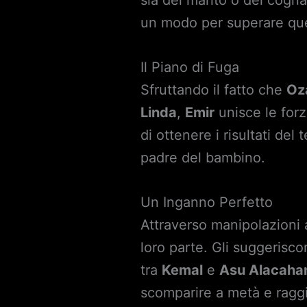
sia del marito o del cogn
un modo per superare ques
Il Piano di Fuga
Sfruttando il fatto che
Oz
Linda
,
Emir
unisce le for
di ottenere i risultati del 
padre del bambino.
Un Inganno Perfetto
Attraverso manipolazioni a
loro parte. Gli suggerisco
tra
Kemal
e
Asu Alacaha
scomparire a metà e raggi