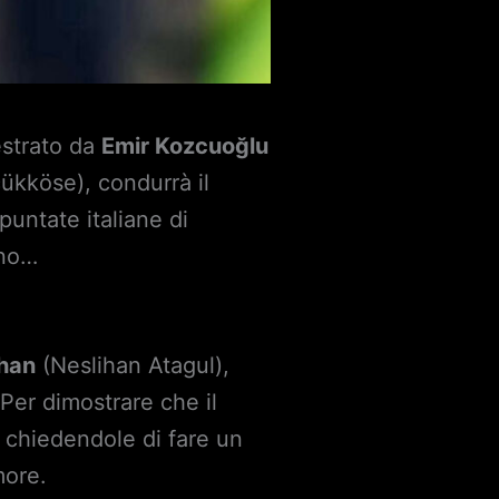
estrato da
Emir Kozcuoğlu
çükköse), condurrà il
puntate italiane di
nno…
han
(Neslihan Atagul),
Per dimostrare che il
chiedendole di fare un
more.