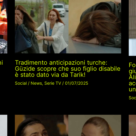
ni
Tradimento anticipazioni turche:
Fo
Güzide scopre che suo figlio disabile
gi
è stato dato via da Tarik!
Al
ac
Social
/
News
,
Serie TV
/
01/07/2025
un
Soc