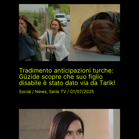
Tradimento anticipazioni turche:
Güzide scopre che suo figlio
disabile è stato dato via da Tarik!
Social
/
News
,
Serie TV
/
01/07/2025