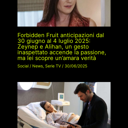
Forbidden Fruit anticipazioni dal
30 giugno al 4 luglio 2025:
Zeynep e Alihan, un gesto
inaspettato accende la passione,
ma lei scopre un’amara verità
Social
/
News
,
Serie TV
/
30/06/2025