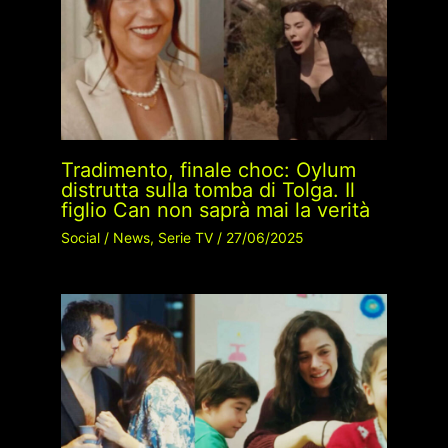
Tradimento, finale choc: Oylum
distrutta sulla tomba di Tolga. Il
figlio Can non saprà mai la verità
Social
/
News
,
Serie TV
/
27/06/2025