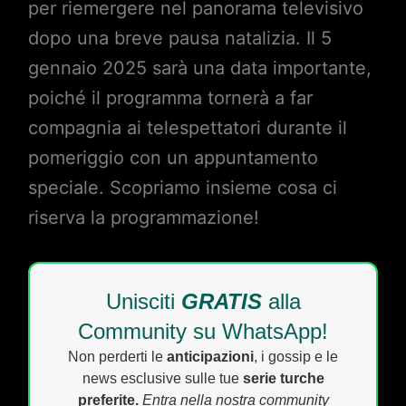
per riemergere nel panorama televisivo
dopo una breve pausa natalizia. Il 5
gennaio 2025 sarà una data importante,
poiché il programma tornerà a far
compagnia ai telespettatori durante il
pomeriggio con un appuntamento
speciale. Scopriamo insieme cosa ci
riserva la programmazione!
Unisciti
GRATIS
alla
Community su WhatsApp!
Non perderti le
anticipazioni
, i gossip e le
news esclusive sulle tue
serie turche
preferite.
Entra nella nostra community