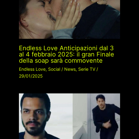
Endless Love Anticipazioni dal 3
al 4 febbraio 2025: il gran Finale
della soap sarà commovente
Endless Love
,
Social
/
News
,
Serie TV
/
29/01/2025