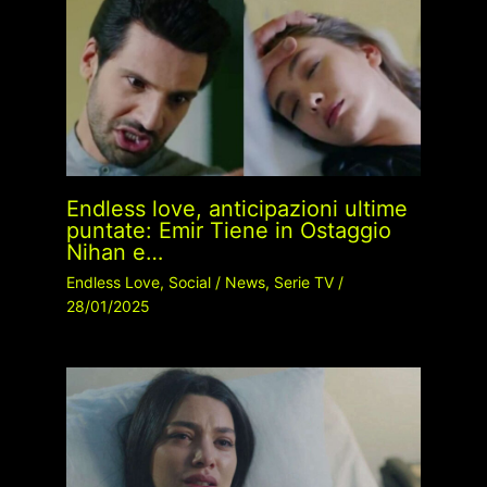
Endless love, anticipazioni ultime
puntate: Emir Tiene in Ostaggio
Nihan e…
Endless Love
,
Social
/
News
,
Serie TV
/
28/01/2025