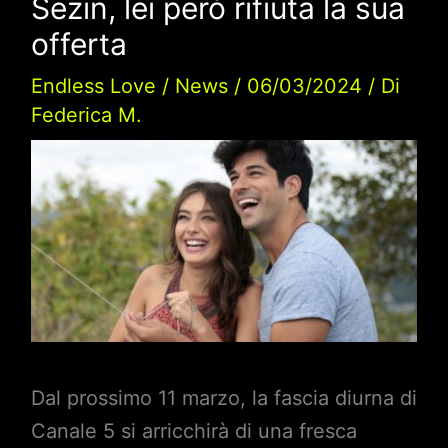
Sezin, lei però rifiuta la sua
offerta
Endless Love
/
News
/
06/03/2024
/ Di
Federica M.
Dal prossimo 11 marzo, la fascia diurna di
Canale 5 si arricchirà di una fresca