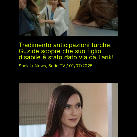
Tradimento anticipazioni turche:
Güzide scopre che suo figlio
disabile è stato dato via da Tarik!
Social
/
News
,
Serie TV
/
01/07/2025