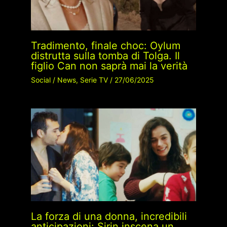
Tradimento, finale choc: Oylum
distrutta sulla tomba di Tolga. Il
figlio Can non saprà mai la verità
Social
/
News
,
Serie TV
/
27/06/2025
La forza di una donna, incredibili
anticipazioni: Sirin inscena un