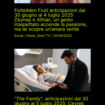
Forbidden Fruit anticipazioni dal
30 giugno al 4 luglio 2025:
Zeynep e Alihan, un gesto
inaspettato accende la passione,
ma lei scopre un’amara verità
Social
/
News
,
Serie TV
/
30/06/2025
“The Family”, anticipazioni dal 30
giugno al 5 luglio 2025: Çeyrek