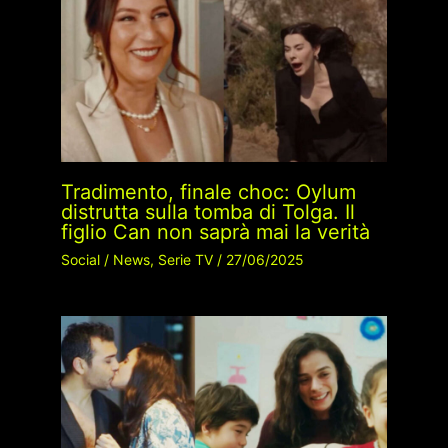
Tradimento, finale choc: Oylum
distrutta sulla tomba di Tolga. Il
figlio Can non saprà mai la verità
Social
/
News
,
Serie TV
/
27/06/2025