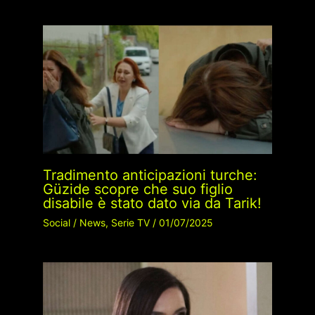
Tradimento anticipazioni turche:
Güzide scopre che suo figlio
disabile è stato dato via da Tarik!
Social
/
News
,
Serie TV
/
01/07/2025