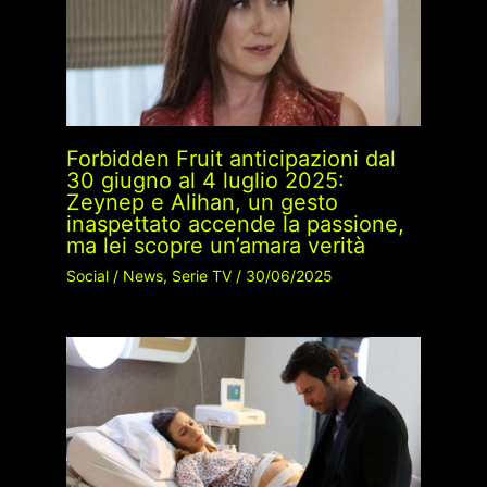
Forbidden Fruit anticipazioni dal
30 giugno al 4 luglio 2025:
Zeynep e Alihan, un gesto
inaspettato accende la passione,
ma lei scopre un’amara verità
Social
/
News
,
Serie TV
/
30/06/2025