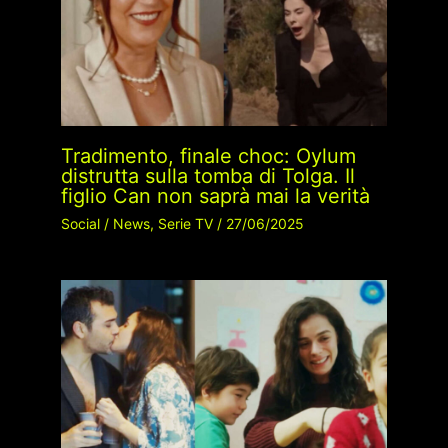
Tradimento, finale choc: Oylum
distrutta sulla tomba di Tolga. Il
figlio Can non saprà mai la verità
Social
/
News
,
Serie TV
/
27/06/2025