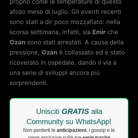
proprio come le temperature di questo
afoso mese di luglio. Gli eventi recenti
sono stati a dir poco mozzafiato: nella
scorsa settimana, infatti, sia
Emir
che
Ozan
sono stati arrestati. A causa della
pressione,
Ozan
è collassato ed è stato
ricoverato in ospedale, dando il via a
una serie di sviluppi ancora più
sorprendenti.
Unisciti
GRATIS
alla
Community su WhatsApp!
Non perderti le
anticipazioni
, i gossip e le
news esclusive sulle tue
serie turche