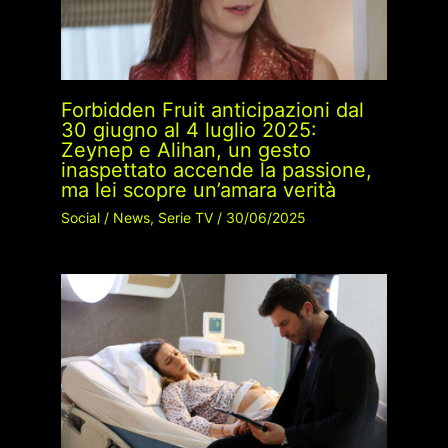
Forbidden Fruit anticipazioni dal
30 giugno al 4 luglio 2025:
Zeynep e Alihan, un gesto
inaspettato accende la passione,
ma lei scopre un’amara verità
Social
/
News
,
Serie TV
/
30/06/2025