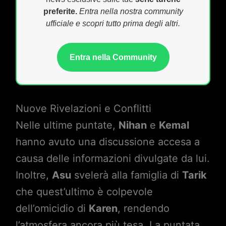
preferite.
Entra nella nostra community
ufficiale e scopri tutto prima degli altri.
Entra nella Community
Nuove Rivelazioni e Conflitti
Nelle ultime puntate,
Nihan
e
Kemal
hanno avuto una discussione accesa a
causa delle informazioni divulgate da lui.
Inoltre,
Asu
svelerà alla famiglia di
Tarik
che quest’ultimo è colpevole
dell’omicidio di
Karen
, rendendo
l’atmosfera ancora più tesa. La puntata