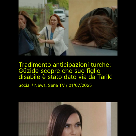
Tradimento anticipazioni turche:
Güzide scopre che suo figlio
disabile è stato dato via da Tarik!
Social
/
News
,
Serie TV
/
01/07/2025