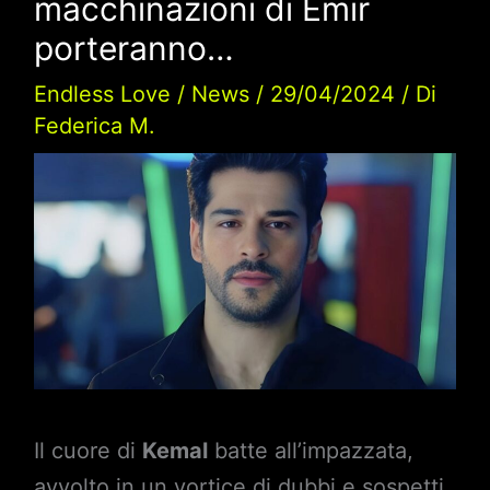
macchinazioni di Emir
porteranno…
Endless Love
/
News
/
29/04/2024
/ Di
Federica M.
Il cuore di
Kemal
batte all’impazzata,
avvolto in un vortice di dubbi e sospetti.