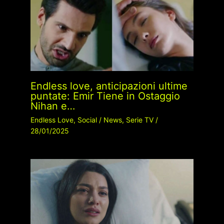
Endless love, anticipazioni ultime
puntate: Emir Tiene in Ostaggio
Nihan e…
Endless Love
,
Social
/
News
,
Serie TV
/
28/01/2025