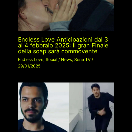
Endless Love Anticipazioni dal 3
al 4 febbraio 2025: il gran Finale
della soap sarà commovente
Endless Love
,
Social
/
News
,
Serie TV
/
29/01/2025