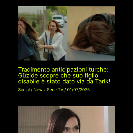
Tradimento anticipazioni turche:
Güzide scopre che suo figlio
disabile è stato dato via da Tarik!
Social
/
News
,
Serie TV
/
01/07/2025