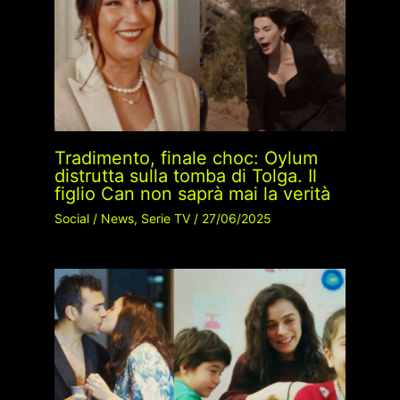
Tradimento, finale choc: Oylum
distrutta sulla tomba di Tolga. Il
figlio Can non saprà mai la verità
Social
/
News
,
Serie TV
/
27/06/2025