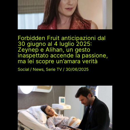
Forbidden Fruit anticipazioni dal
30 giugno al 4 luglio 2025:
Zeynep e Alihan, un gesto
inaspettato accende la passione,
ma lei scopre un’amara verità
Social
/
News
,
Serie TV
/
30/06/2025