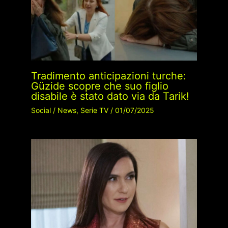
Tradimento anticipazioni turche:
Güzide scopre che suo figlio
disabile è stato dato via da Tarik!
Social
/
News
,
Serie TV
/
01/07/2025