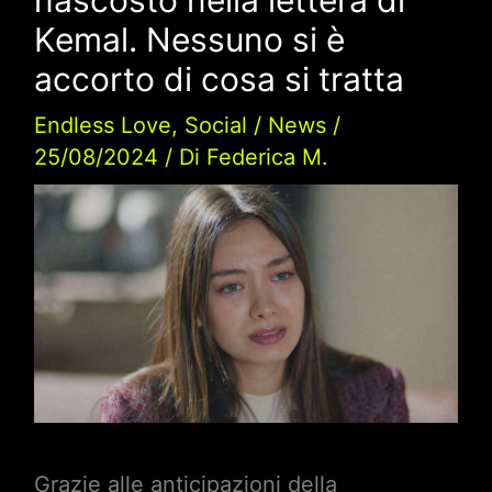
Kemal. Nessuno si è
accorto di cosa si tratta
Endless Love
,
Social
/
News
/
25/08/2024
/ Di
Federica M.
Grazie alle anticipazioni della