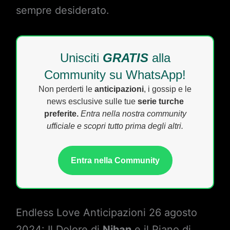
sempre desiderato.
Unisciti
GRATIS
alla
Community su WhatsApp!
Non perderti le
anticipazioni
, i gossip e le
news esclusive sulle tue
serie turche
preferite.
Entra nella nostra community
ufficiale e scopri tutto prima degli altri.
Entra nella Community
Endless Love Anticipazioni 26 agosto
2024: Il Dolore di
Nihan
e il Piano di