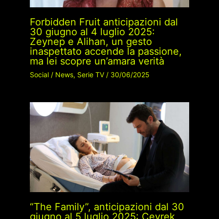
Forbidden Fruit anticipazioni dal
30 giugno al 4 luglio 2025:
Zeynep e Alihan, un gesto
inaspettato accende la passione,
ma lei scopre un’amara verità
Social
/
News
,
Serie TV
/
30/06/2025
“The Family”, anticipazioni dal 30
giugno al 5 luglio 2025: Çeyrek