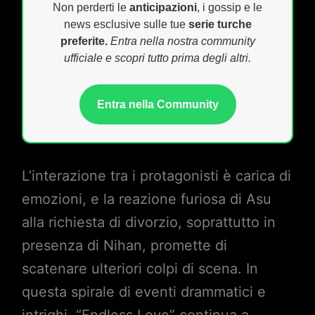
Non perderti le
anticipazioni
, i gossip e le
news esclusive sulle tue
serie turche
preferite.
Entra nella nostra community
ufficiale e scopri tutto prima degli altri.
Entra nella Community
L’interazione tra i protagonisti è carica di
emozioni, e la reazione furiosa di Asu
alla richiesta di divorzio, soprattutto in
presenza di Nihan, promette di
scatenare ulteriori colpi di scena. In
questa spirale di eventi drammatici e