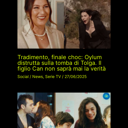
Tradimento, finale choc: Oylum
distrutta sulla tomba di Tolga. Il
figlio Can non saprà mai la verità
Social
/
News
,
Serie TV
/
27/06/2025