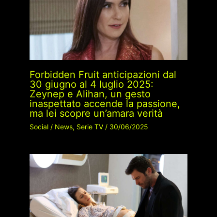
Forbidden Fruit anticipazioni dal
30 giugno al 4 luglio 2025:
Zeynep e Alihan, un gesto
inaspettato accende la passione,
ma lei scopre un’amara verità
Social
/
News
,
Serie TV
/
30/06/2025