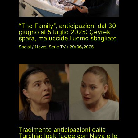
“The Family”, anticipazioni dal 30
giugno al 5 luglio 2025: Çeyrek
spara, ma uccide l’uomo sbagliato
Social
/
News
,
Serie TV
/
29/06/2025
Tradimento anticipazioni dalla
Turchia: Ipek fugge con Neva e le