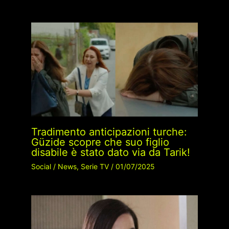
Tradimento anticipazioni turche:
Güzide scopre che suo figlio
disabile è stato dato via da Tarik!
Social
/
News
,
Serie TV
/
01/07/2025