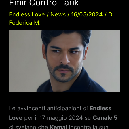
Emir Contro Tarik
Endless Love
/
News
/
16/05/2024
/ Di
Federica M.
Le avvincenti anticipazioni di
Endless
Love
per il 17 maggio 2024 su
Canale 5
ci svelano che
Kemal
incontra la sua