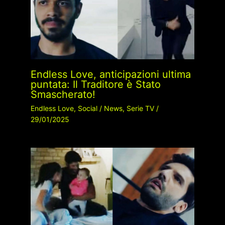
Endless Love, anticipazioni ultima
puntata: Il Traditore è Stato
Smascherato!
Endless Love
,
Social
/
News
,
Serie TV
/
29/01/2025