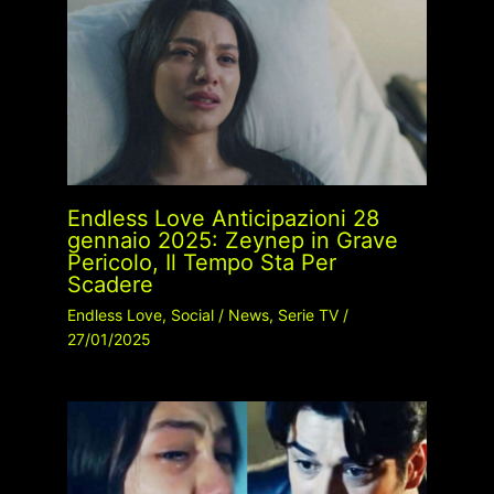
Endless Love Anticipazioni 28
gennaio 2025: Zeynep in Grave
Pericolo, Il Tempo Sta Per
Scadere
Endless Love
,
Social
/
News
,
Serie TV
/
27/01/2025