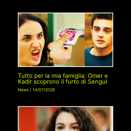
Tutto per la mia famiglia: Omer e
Kadir scoprono il furto di Sengul
News
/
14/07/2026