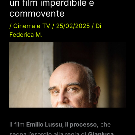
un film imperdibile e
commovente
/
Cinema e TV
/
25/02/2025
/ Di
Federica M.
Il film
Emilio Lussu, il processo
, che
segna l’esordio alla regia di
Gianluca