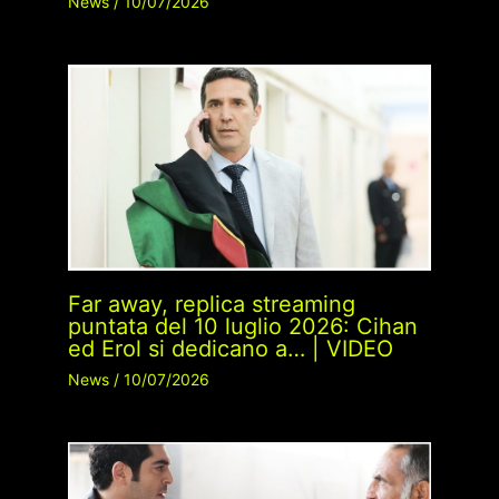
News
/
10/07/2026
Far away, replica streaming
puntata del 10 luglio 2026: Cihan
ed Erol si dedicano a… | VIDEO
News
/
10/07/2026