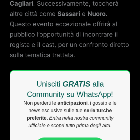
Cagliari
. Successivamente, toccherà
altre città come
Sassari
e
Nuoro
.
Questo evento eccezionale offrirà al
pubblico l’opportunità di incontrare il
regista e il cast, per un confronto diretto
sulla tematica trattata.
Unisciti
GRATIS
alla
Community su WhatsApp!
Non perderti le
anticipazioni
, i gossip e le
news esclusive sulle tue
serie turche
preferite.
Entra nella nostra community
ufficiale e scopri tutto prima degli altri.