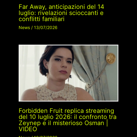
Far Away, anticipazioni del 14
luglio: rivelazioni scioccanti e
conflitti familiari
News
/
13/07/2026
Forbidden Fruit replica streaming
del 10 luglio 2026: il confronto tra
Zeynep e il misterioso Osman |
VIDEO