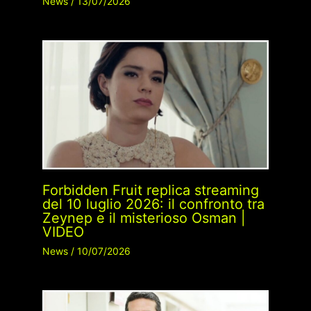
News
/
13/07/2026
Forbidden Fruit replica streaming
del 10 luglio 2026: il confronto tra
Zeynep e il misterioso Osman |
VIDEO
News
/
10/07/2026