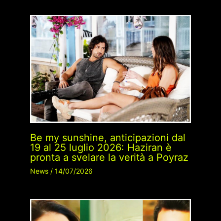
Be my sunshine, anticipazioni dal
19 al 25 luglio 2026: Haziran è
pronta a svelare la verità a Poyraz
News
/
14/07/2026