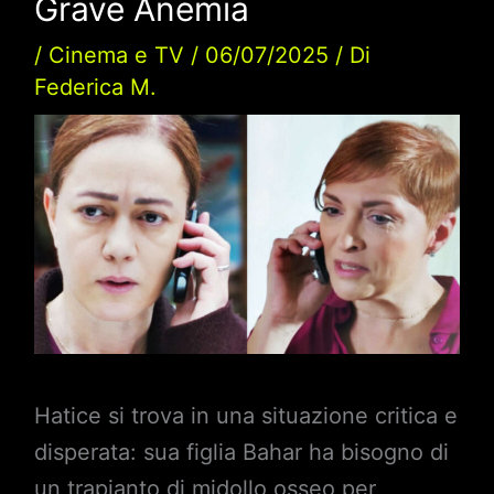
Grave Anemia
/
Cinema e TV
/
06/07/2025
/ Di
Federica M.
Hatice si trova in una situazione critica e
disperata: sua figlia Bahar ha bisogno di
un trapianto di midollo osseo per