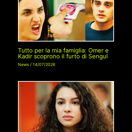
Tutto per la mia famiglia: Omer e
Kadir scoprono il furto di Sengul
News
/
14/07/2026