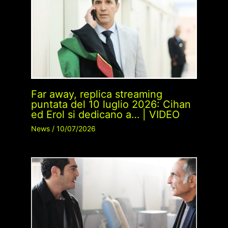
Far away, replica streaming
puntata del 10 luglio 2026: Cihan
ed Erol si dedicano a… | VIDEO
News
/
10/07/2026