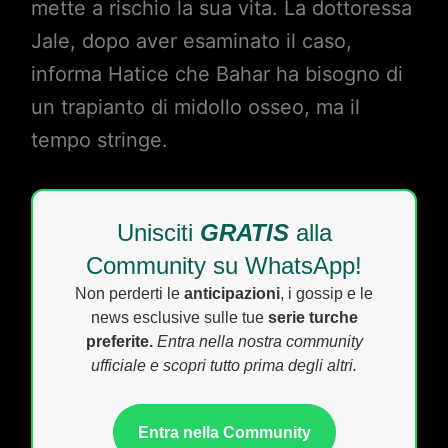
mette a rischio la sua vita. La dottoressa
Jale, dopo aver esaminato il caso,
informa Hatice che Bahar ha bisogno di
un trapianto di midollo osseo, ma il
tempo stringe.
Unisciti
GRATIS
alla
Community su WhatsApp!
Non perderti le
anticipazioni
, i gossip e le
news esclusive sulle tue
serie turche
preferite.
Entra nella nostra community
ufficiale e scopri tutto prima degli altri.
Entra nella Community